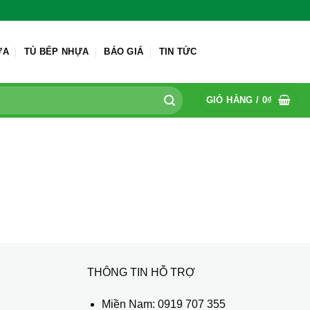
ỬA
TỦ BẾP NHỰA
BÁO GIÁ
TIN TỨC
GIỎ HÀNG /
0
₫
THÔNG TIN HỖ TRỢ
ủ
Miền Nam:
0919 707 355