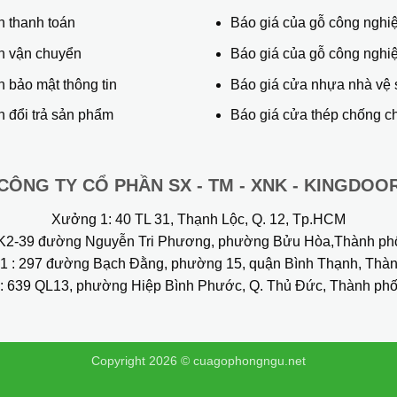
h thanh toán
Báo giá của gỗ công nghiệ
h vận chuyển
Báo giá của gỗ công nghi
 bảo mật thông tin
Báo giá cửa nhựa nhà vệ 
 đổi trả sản phẩm
Báo giá cửa thép chống c
CÔNG TY CỔ PHẦN SX - TM - XNK - KINGDOO
Xưởng 1:
40 TL 31, Thạnh Lộc, Q. 12, Tp.HCM
2-39 đường Nguyễn Tri Phương, phường Bửu Hòa,Thành ph
1
: 297 đường Bạch Đằng, phường 15, quận Bình Thạnh, Th
: 639 QL13, phường Hiệp Bình Phước, Q. Thủ Đức, Thành phố
Copyright 2026 ©
cuagophongngu.net