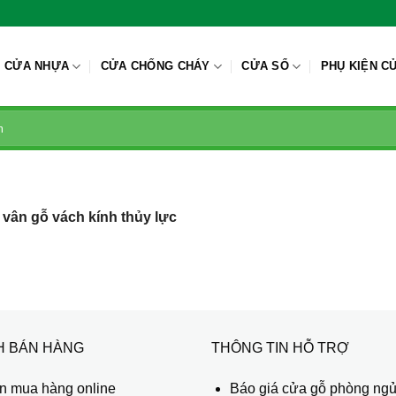
CỬA NHỰA
CỬA CHỐNG CHÁY
CỬA SỔ
PHỤ KIỆN C
vân gỗ vách kính thủy lực
H BÁN HÀNG
THÔNG TIN HỖ TRỢ
 mua hàng online
Báo giá cửa gỗ phòng ng