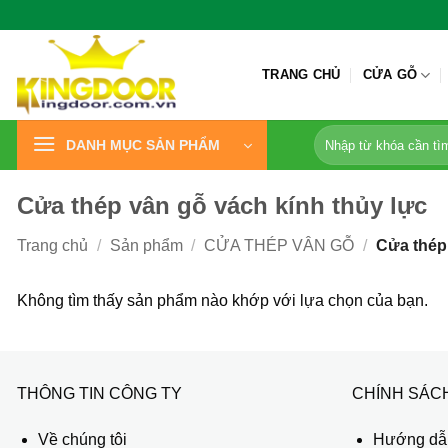
Bỏ
qua
nội
TRANG CHỦ
CỬA GỖ
dung
Tìm
DANH MỤC SẢN PHẨM
kiếm:
Cửa thép vân gỗ vách kính thủy lực
Trang chủ
/
Sản phẩm
/
CỬA THÉP VÂN GỖ
/
Cửa thép 
Không tìm thấy sản phẩm nào khớp với lựa chọn của bạn.
THÔNG TIN CÔNG TY
CHÍNH SÁC
Về chúng tôi
Hướng dẫn