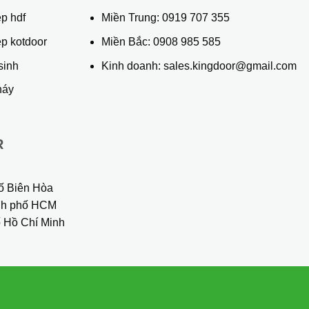
p hdf
Miền Trung:
0919 707 355
ệp kotdoor
Miền Bắc:
0908 985 585
sinh
Kinh doanh: sales.kingdoor@gmail.com
háy
R
ố Biên Hòa
ành phố HCM
 Hồ Chí Minh