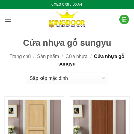
Bỏ
0XE3 0X85 0XA4
qua
nội
dung
Cửa nhựa gỗ sungyu
Trang chủ
/
Sản phẩm
/
Cửa nhựa
/
Cửa nhựa gỗ
sungyu