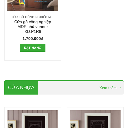
CỬA GỖ CÔNG NGHIỆP MDF VENEER
Cửa gỗ công nghiệp
MDF phủ veneer
KD.P1R6
1.700.000
₫
ĐẶT HÀNG
CỬA NHỰA
Xem thêm