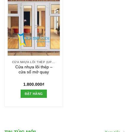
CỬA NHỰA LÕI THÉP (UPVC)
Cửa nhựa lõi thép –
cửa sổ mở quay
1.800.000
₫
ĐẶT HÀNG