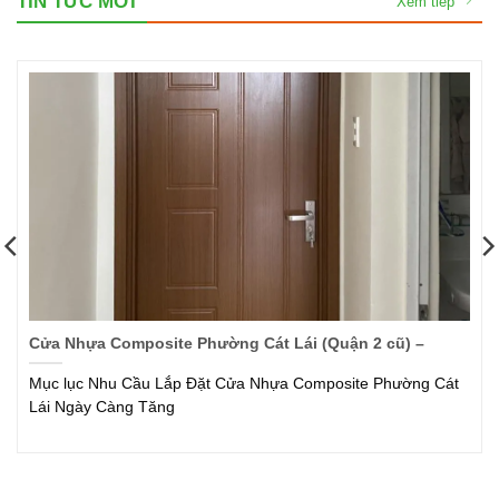
TIN TỨC MỚI
Xem tiếp
ờng Cát Lái (Quận 2 cũ) –
BÁO GIÁ CỬA NHỰA COM
NHẬT CHI TIẾT TỪ A ĐẾN
 Cửa Nhựa Composite Phường Cát
Mục lục Báo Giá Cửa Nhựa
Bao Nhiêu? Cửa