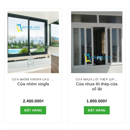
CỬA NHÔM XINGFA CAO CẤP
CỬA NHỰA LÕI THÉP (UPVC)
Cửa nhôm xingfa
Cửa nhựa lõi thép-cửa
sổ lật
2.400.000
₫
1.800.000
₫
ĐẶT HÀNG
ĐẶT HÀNG