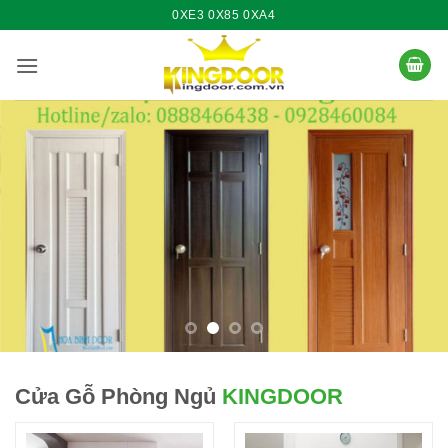
Bỏ
0XE3 0X85 0XA4
qua
nội
dung
Cửa Gỗ Phòng Ngủ
KINGDOOR