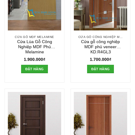
CỬA GỖ MDF MELAMINE
CỬA GỖ CÔNG NGHIỆP MDF VENEER
Cửa Lùa Gỗ Công
Cửa gỗ công nghiệp
Nghiệp MDF Phủ
MDF phủ veneer
Melamine
KD.R4GL3
1.900.000
₫
1.700.000
₫
ĐẶT HÀNG
ĐẶT HÀNG