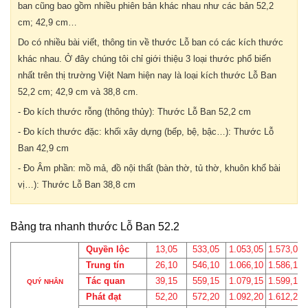
ban cũng bao gồm nhiều phiên bản khác nhau như các bản 52,2
cm; 42,9 cm…
Do có nhiều bài viết, thông tin về thước Lỗ ban có các kích thước
khác nhau. Ở đây chúng tôi chỉ giới thiệu 3 loại thước phổ biến
nhất trên thị trường Việt Nam hiện nay là loại kích thước Lỗ Ban
52,2 cm; 42,9 cm và 38,8 cm.
- Đo kích thước rỗng (thông thủy): Thước Lỗ Ban 52,2 cm
- Đo kích thước đặc: khối xây dựng (bếp, bệ, bậc…): Thước Lỗ
Ban 42,9 cm
- Đo Âm phần: mồ mả, đồ nội thất (bàn thờ, tủ thờ, khuôn khổ bài
vị…): Thước Lỗ Ban 38,8 cm
Bảng tra nhanh thước Lỗ Ban 52.2
Quyền lộc
13,05
533,05
1.053,05
1.573,05
Trung tín
26,10
546,10
1.066,10
1.586,10
Tác quan
39,15
559,15
1.079,15
1.599,15
QUÝ NHÂN
Phát đạt
52,20
572,20
1.092,20
1.612,20