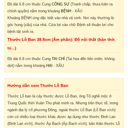
Độ dài 6.8 cm thuộc Cung
CÔNG SỰ
(Tranh chấp, thưa kiện ra
chính quyền) nằm trong khoảng
BỆNH
-
XẤU
Khoảng
BỆNH
ứng đặc biệt vào nhà vệ sinh. Nơi này thường là
góc hung (xấu) của nhà. Cửa lọt vào chữ Bệnh sẽ thuận lợi cho
bệnh tật sinh ra.
Thước Lỗ Ban 38.8cm (Âm phần): Đồ nội thất (bàn thờ,
tủ...)
Độ dài 6.8 cm thuộc Cung
TAI CHÍ
(Tai họa đến liên miên, không
dứt) nằm trong khoảng
HẠI
-
XẤU
Hướng dẫn xem Thước Lỗ Ban
Thước Lỗ ban là cây thước được Lỗ Ban, ông Tổ nghề mộc ở
Trung Quốc thời Xuân Thu phát minh ra. Nhưng trên thực tế, trong
ngành địa lý cổ phương Đông, ngoài thước Lỗ Ban (Lỗ Ban xích)
còn có nhiều loại thước khác được áp dụng như thước Đinh Lan
(Đinh Lan xích), thước Áp Bạch (Áp Bạch xích), bản thân thước Lỗ