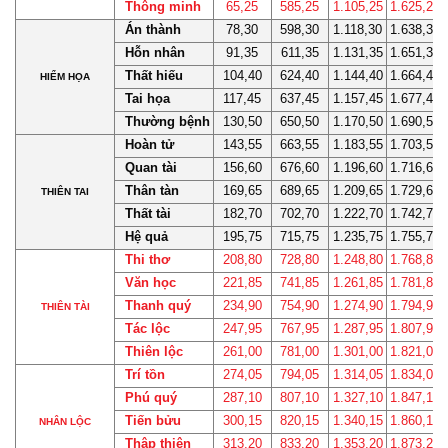
Thông minh
65,25
585,25
1.105,25
1.625,25
Án thành
78,30
598,30
1.118,30
1.638,30
Hỗn nhân
91,35
611,35
1.131,35
1.651,35
Thất hiếu
104,40
624,40
1.144,40
1.664,40
HIỂM HỌA
Tai họa
117,45
637,45
1.157,45
1.677,45
Thường bệnh
130,50
650,50
1.170,50
1.690,50
Hoàn tử
143,55
663,55
1.183,55
1.703,55
Quan tài
156,60
676,60
1.196,60
1.716,60
Thân tàn
169,65
689,65
1.209,65
1.729,65
THIÊN TAI
Thất tài
182,70
702,70
1.222,70
1.742,70
Hệ quả
195,75
715,75
1.235,75
1.755,75
Thi thơ
208,80
728,80
1.248,80
1.768,80
Văn học
221,85
741,85
1.261,85
1.781,85
Thanh quý
234,90
754,90
1.274,90
1.794,90
THIÊN TÀI
Tác lộc
247,95
767,95
1.287,95
1.807,95
Thiên lộc
261,00
781,00
1.301,00
1.821,00
Trí tồn
274,05
794,05
1.314,05
1.834,05
Phú quý
287,10
807,10
1.327,10
1.847,10
Tiến bửu
300,15
820,15
1.340,15
1.860,15
NHÂN LỘC
Thập thiện
313,20
833,20
1.353,20
1.873,20