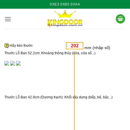
Bỏ
0XE3 0X85 0XA4
qua
nội
dung
Hãy kéo thước
mm (nhập số)
Thước Lỗ Ban 52.2cm:
Khoảng thông thủy (cửa, cửa sổ...)
Thước Lỗ Ban 42.9cm (Dương trạch):
Khối xây dựng (bếp, bệ, bậc...)