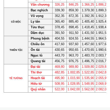
Văn chương
326,25
846,25
1.366,25
1.886,25
Bạc nghịch
339,30
859,30
1.379,30
1.899,30
Vô vọng
352,35
872,35
1.392,35
1.912,35
Ly tán
365,40
885,40
1.405,40
1.925,40
CÔ ĐỘC
Tửu thục
378,45
898,45
1.418,45
1.938,45
Dâm dục
391,50
911,50
1.431,50
1.951,50
Phong bệnh
404,55
924,55
1.444,55
1.964,55
Chiêu ôn
417,60
937,60
1.457,60
1.977,60
Ôn tài
430,65
950,65
1.470,65
1.990,65
THIÊN TẶC
Ngục tù
443,70
963,70
1.483,70
2.003,70
Quang tài
456,75
976,75
1.496,75
2.016,75
Đại tài
469,80
989,80
1.509,80
2.029,80
Thi thơ
482,85
1.002,85
1.522,85
2.042,85
Hoạch tài
495,90
1.015,90
1.535,90
2.055,90
TỂ TƯỚNG
Hiếu tử
508,95
1.028,95
1.548,95
2.068,95
Quý nhân
522,00
1.042,00
1.562,00
2.082,00