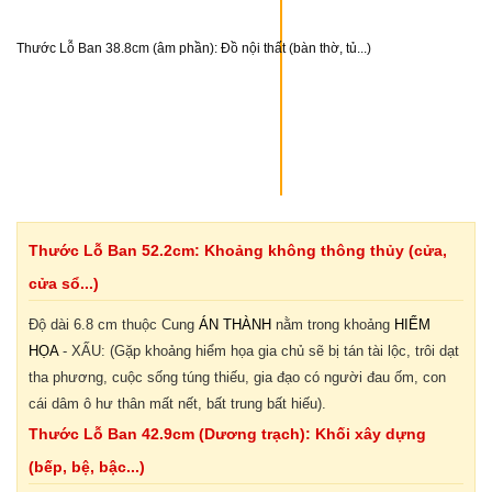
Thước Lỗ Ban 38.8cm (âm phần):
Đồ nội thất (bàn thờ, tủ...)
Thước Lỗ Ban 52.2cm: Khoảng không thông thủy (cửa,
cửa sổ...)
Độ dài 6.8 cm thuộc Cung
ÁN THÀNH
nằm trong khoảng
HIỂM
HỌA
-
XẤU
: (Gặp khoảng hiểm họa gia chủ sẽ bị tán tài lộc, trôi dạt
tha phương, cuộc sống túng thiếu, gia đạo có người đau ốm, con
cái dâm ô hư thân mất nết, bất trung bất hiếu).
Thước Lỗ Ban 42.9cm (Dương trạch): Khối xây dựng
(bếp, bệ, bậc...)