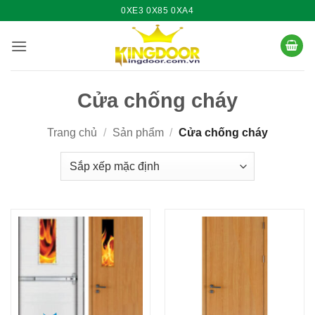
Bỏ
0XE3 0X85 0XA4
qua
nội
dung
Cửa chống cháy
Trang chủ
/
Sản phẩm
/
Cửa chống cháy