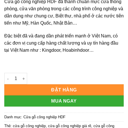
Cửa gỗ công nghiệp HDF
đã thành chuẩn mực cửa thông
phòng, cửa văn phòng trong các công trình công nghiệp và
dân dụng như chung cư, Biệt thự, nhà phố ở các nước tiên
tiến như Mỹ, Hàn Quốc, Nhật Bản…
Đặc biệt đã và đang dần phát triển mạnh ở Việt Nam, có
các đơn vị cung cấp hàng chất lượng và uy tín hàng đầu
tại Việt Nam như : Kingdoor, Hoabinhdoor…
CỬA GỖ CÔNG NGHIỆP HDF KD.6A-C1 số lượng
ĐẶT HÀNG
MUA NGAY
Danh mục:
Cửa gỗ công nghiệp HDF
Thẻ:
cửa gỗ công nghiệp
,
cửa gỗ công nghiệp giá rẽ
,
cửa gỗ công