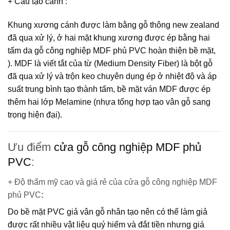
+ Cấu tạo cánh
:
Khung xương cánh được làm bằng gỗ thông new zealand
đã qua xử lý, ở hai mặt khung xương được ép bằng hai
tấm da gỗ công nghiệp MDF phủ PVC hoàn thiện bề mặt,
).
MDF
là viết tắt của từ (Medium Density Fiber) là bột gỗ
đã qua xử lý và trộn keo chuyên dụng ép ở nhiệt độ và áp
suất trung bình tạo thành tấm, bề mặt ván MDF được ép
thêm hai lớp Melamine (nhựa tổng hợp tạo vân gỗ sang
trọng hiện đại).
Ưu điểm
cửa gỗ công nghiệp MDF phủ
PVC
:
+ Độ thẩm mỹ cao và giá rẻ của cửa gỗ công nghiệp MDF
phủ PVC
:
Do bề mặt PVC giả vân gỗ nhân tạo nên có thể làm giả
được rất nhiều vật liệu quý hiếm và đắt tiền nhưng giá