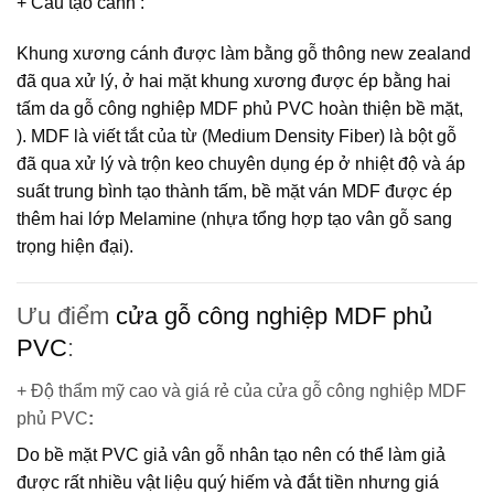
+ Cấu tạo cánh
:
Khung xương cánh được làm bằng gỗ thông new zealand
đã qua xử lý, ở hai mặt khung xương được ép bằng hai
tấm da gỗ công nghiệp MDF phủ PVC hoàn thiện bề mặt,
).
MDF
là viết tắt của từ (Medium Density Fiber) là bột gỗ
đã qua xử lý và trộn keo chuyên dụng ép ở nhiệt độ và áp
suất trung bình tạo thành tấm, bề mặt ván MDF được ép
thêm hai lớp Melamine (nhựa tổng hợp tạo vân gỗ sang
trọng hiện đại).
Ưu điểm
cửa gỗ công nghiệp MDF phủ
PVC
:
+ Độ thẩm mỹ cao và giá rẻ của cửa gỗ công nghiệp MDF
phủ PVC
:
Do bề mặt PVC giả vân gỗ nhân tạo nên có thể làm giả
được rất nhiều vật liệu quý hiếm và đắt tiền nhưng giá