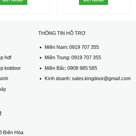
ĐẶT HÀNG
ĐẶT HÀNG
THÔNG TIN HỖ TRỢ
ủ
Miền Nam:
0919 707 355
p hdf
Miền Trung:
0919 707 355
ệp kotdoor
Miền Bắc:
0908 985 585
sinh
Kinh doanh: sales.kingdoor@gmail.com
háy
R
ố Biên Hòa