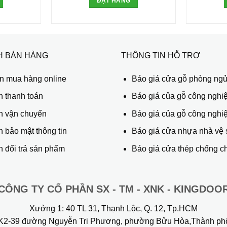
ĐẶT HÀNG
H BÁN HÀNG
THÔNG TIN HỖ TRỢ
 mua hàng online
Báo giá cửa gỗ phòng ng
h thanh toán
Báo giá của gỗ công nghiệ
h vận chuyển
Báo giá của gỗ công nghi
 bảo mật thông tin
Báo giá cửa nhựa nhà vệ 
 đổi trả sản phẩm
Báo giá cửa thép chống c
CÔNG TY CỔ PHẦN SX - TM - XNK - KINGDOO
Xưởng 1:
40 TL 31, Thạnh Lộc, Q. 12, Tp.HCM
2-39 đường Nguyễn Tri Phương, phường Bửu Hòa,Thành ph