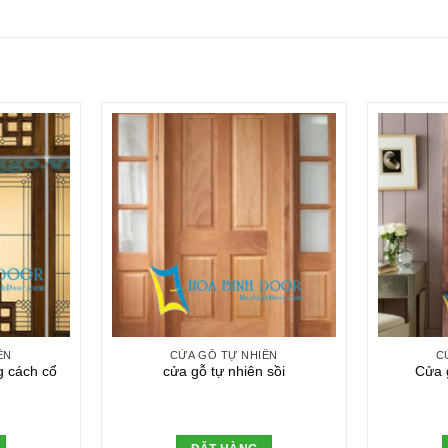
ÊN
CỬA GỖ TỰ NHIÊN
C
g cách cổ
cửa gỗ tự nhiên sồi
Cửa 