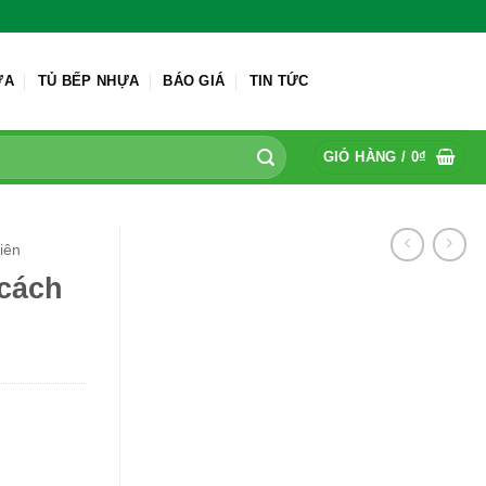
ỬA
TỦ BẾP NHỰA
BÁO GIÁ
TIN TỨC
GIỎ HÀNG /
0
₫
iên
 cách