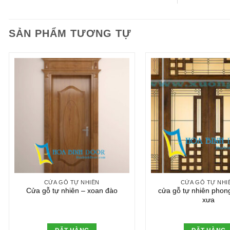
SẢN PHẨM TƯƠNG TỰ
CỬA GỖ TỰ NHIÊN
CỬA GỖ TỰ NHI
Cửa gỗ tự nhiên – xoan đào
cửa gỗ tự nhiên phon
xưa