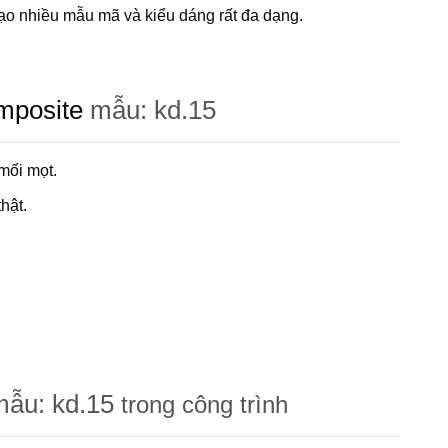
ạo nhiều mẫu mã và kiểu dáng rất đa dạng.
mposite
mẫu: kd.15
mối mọt.
hật.
ẫu: kd.15
trong công trình