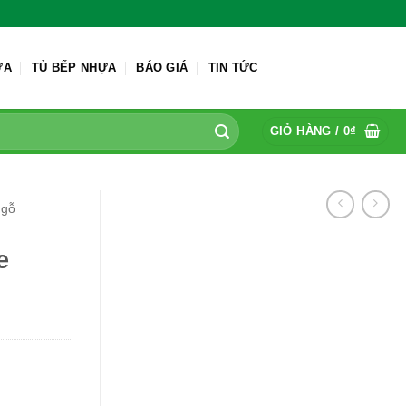
ỬA
TỦ BẾP NHỰA
BÁO GIÁ
TIN TỨC
GIỎ HÀNG /
0
₫
 gỗ
e