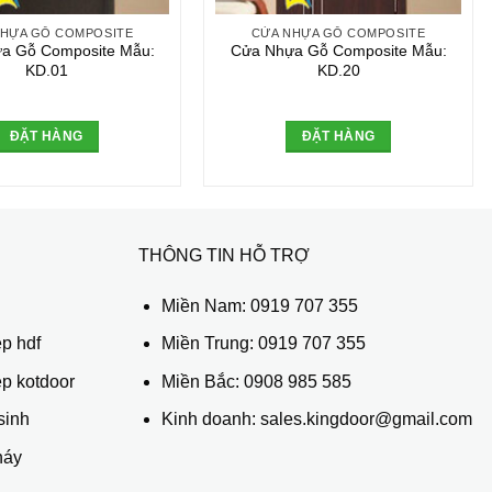
NHỰA GỖ COMPOSITE
CỬA NHỰA GỖ COMPOSITE
a Gỗ Composite Mẫu:
Cửa Nhựa Gỗ Composite Mẫu:
KD.01
KD.20
ĐẶT HÀNG
ĐẶT HÀNG
THÔNG TIN HỖ TRỢ
ủ
Miền Nam:
0919 707 355
p hdf
Miền Trung:
0919 707 355
ệp kotdoor
Miền Bắc:
0908 985 585
sinh
Kinh doanh: sales.kingdoor@gmail.com
háy