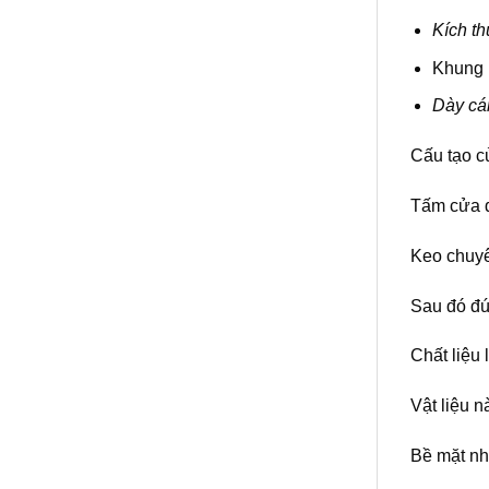
Kích th
Khung 
Dày cá
Cấu tạo c
Tấm cửa đ
Keo chuyê
Sau đó đú
Chất liệu 
Vật liệu 
Bề mặt nh