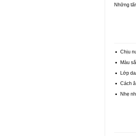
Những tấm
Chịu n
Màu sắc
Lớp da/
Cách âm
Nhẹ nh