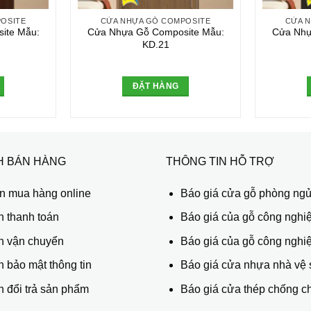
OSITE
CỬA NHỰA GỖ COMPOSITE
CỬA 
ite Mẫu:
Cửa Nhựa Gỗ Composite Mẫu:
Cửa Nhự
KD.21
ĐẶT HÀNG
H BÁN HÀNG
THÔNG TIN HỖ TRỢ
 mua hàng online
Báo giá cửa gỗ phòng ng
h thanh toán
Báo giá của gỗ công nghiệ
h vận chuyển
Báo giá của gỗ công nghi
 bảo mật thông tin
Báo giá cửa nhựa nhà vệ 
 đổi trả sản phẩm
Báo giá cửa thép chống c