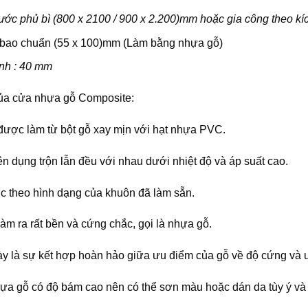
ước phủ bì (800 x 2100 / 900 x 2.200)mm hoặc gia công theo kíc
bao chuẩn (55 x 100)mm (Làm bằng nhựa gỗ)
nh : 40 mm
ủa cửa nhựa gỗ Composite:
ược làm từ bột gỗ xay mịn với hạt nhựa PVC.
n dụng trộn lẫn đều với nhau dưới nhiệt độ và áp suất cao.
c theo hình dạng của khuôn đã làm sẵn.
làm ra rất bền và cứng chắc, gọi là nhựa gỗ.
này là sự kết hợp hoàn hảo giữa ưu điểm của gỗ về độ cứng và
ựa gỗ có độ bám cao nên có thể sơn màu hoặc dán da tùy ý và