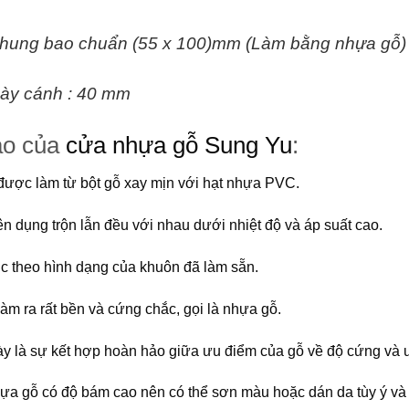
hung bao chuẩn (55 x 100)mm (Làm bằng nhựa gỗ)
ày cánh : 40 mm
ạo của
cửa nhựa gỗ Sung Yu
:
ược làm từ bột gỗ xay mịn với hạt nhựa PVC.
n dụng trộn lẫn đều với nhau dưới nhiệt độ và áp suất cao.
c theo hình dạng của khuôn đã làm sẵn.
làm ra rất bền và cứng chắc, gọi là nhựa gỗ.
này là sự kết hợp hoàn hảo giữa ưu điểm của gỗ về độ cứng và
ựa gỗ có độ bám cao nên có thể sơn màu hoặc dán da tùy ý và