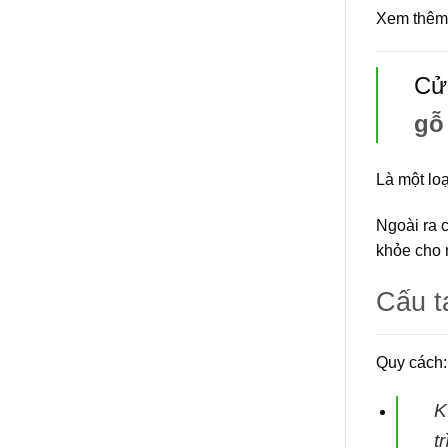
Xem thêm 
Cử
gỗ
Là một lo
Ngoài ra 
khỏe cho 
Cấu 
Quy cách:
K
t