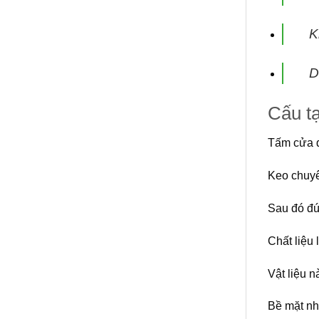
K
D
Cấu t
Tấm cửa đ
Keo chuyê
Sau đó đú
Chất liệu 
Vật liệu 
Bề mặt nh