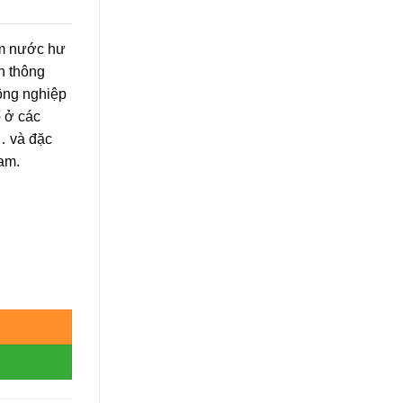
ấm nước hư
nh thông
ông nghiệp
ố ở các
… và đặc
Nam.