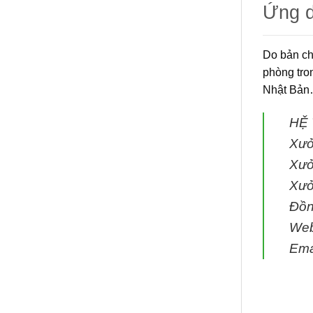
Ứng 
Do bản ch
phòng tro
Nhật Bản…
HỆ
Xưở
Xưở
Xưở
Đồn
We
Ema