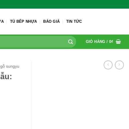
ỬA
TỦ BẾP NHỰA
BÁO GIÁ
TIN TỨC
GIỎ HÀNG /
0
₫
gỗ sungyu
ẫu: