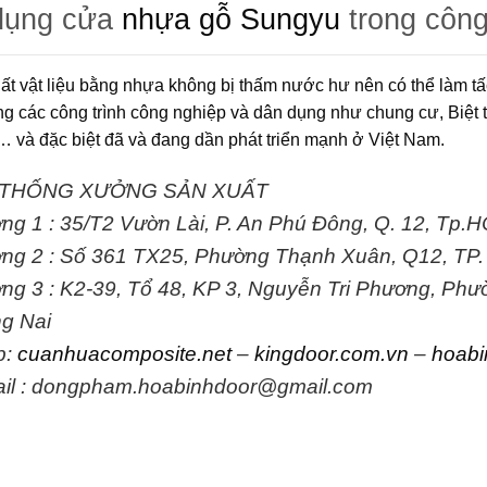
dụng cửa
nhựa gỗ Sungyu
trong công
ất vật liệu bằng nhựa không bị thấm nước hư nên có thể làm tấ
ng các công trình công nghiệp và dân dụng như chung cư, Biệt 
 và đặc biệt đã và đang dần phát triển mạnh ở Việt Nam.
 THỐNG XƯỞNG SẢN XUẤT
ng 1 :
35/T2 Vườn Lài, P. An Phú Đông, Q. 12, Tp.
ng 2 :
Số 361 TX25, Phường Thạnh Xuân, Q12, TP
ng 3 :
K2-39, Tổ 48, KP 3, Nguyễn Tri Phương, Phư
g Nai
b:
cuanhuacomposite.net
–
kingdoor.com.vn
–
hoabi
il : dongpham.hoabinhdoor@gmail.com