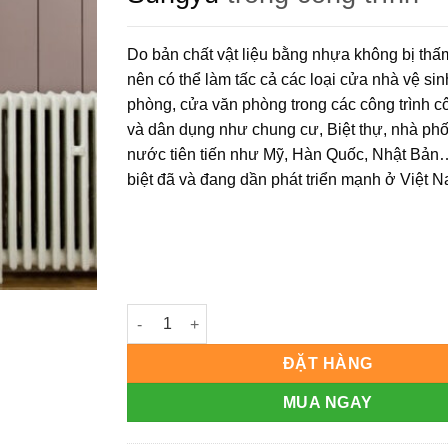
Do bản chất vật liệu bằng nhựa không bị th
nên có thể làm tấc cả các loại cửa nhà vệ si
phòng, cửa văn phòng trong các công trình c
và dân dụng như chung cư, Biệt thự, nhà ph
nước tiên tiến như Mỹ, Hàn Quốc, Nhật Bản
biệt đã và đang dần phát triển mạnh ở Việt 
Cửa nhựa gỗ Sung Yu Mẫu: LX-187 số lượng
ĐẶT HÀNG
MUA NGAY