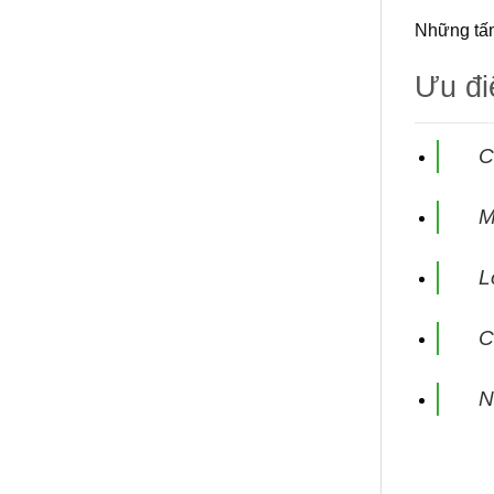
Những tấm
Ưu đ
C
M
L
C
N