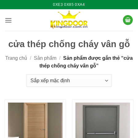
Bỏ
0XE3 0X85 0XA4
qua
nội
dung
cửa thép chống cháy vân gỗ
Trang chủ
/
Sản phẩm
/
Sản phẩm được gắn thẻ “cửa
thép chống cháy vân gỗ”