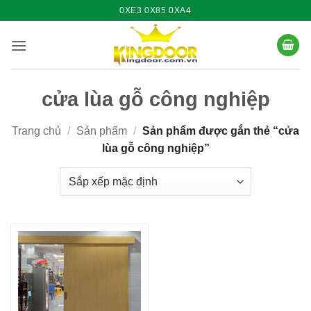
Bỏ
0XE3 0X85 0XA4
qua
nội
dung
cửa lùa gỗ công nghiệp
Trang chủ
/
Sản phẩm
/
Sản phẩm được gắn thẻ “cửa
lùa gỗ công nghiệp”