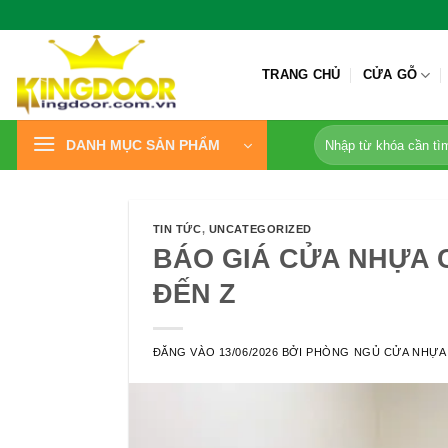
Bỏ
qua
nội
TRANG CHỦ
CỬA GỖ
dung
Tìm
DANH MỤC SẢN PHẨM
kiếm:
TIN TỨC
,
UNCATEGORIZED
BÁO GIÁ CỬA NHỰA C
ĐẾN Z
ĐĂNG VÀO
13/06/2026
BỞI
PHÒNG NGỦ CỬA NHỰA