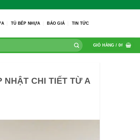
ỬA
TỦ BẾP NHỰA
BÁO GIÁ
TIN TỨC
GIỎ HÀNG /
0
₫
 NHẬT CHI TIẾT TỪ A