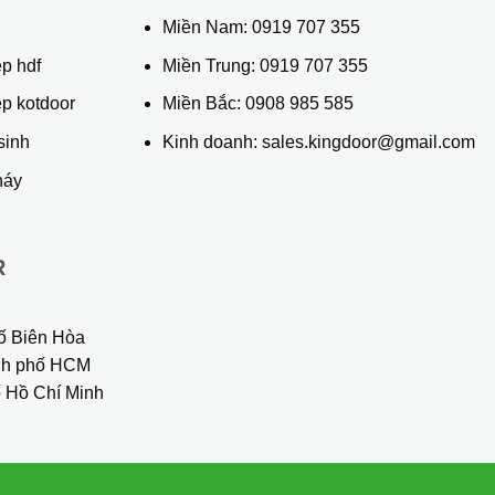
ủ
Miền Nam:
0919 707 355
p hdf
Miền Trung:
0919 707 355
ệp kotdoor
Miền Bắc:
0908 985 585
sinh
Kinh doanh: sales.kingdoor@gmail.com
háy
R
ố Biên Hòa
ành phố HCM
 Hồ Chí Minh