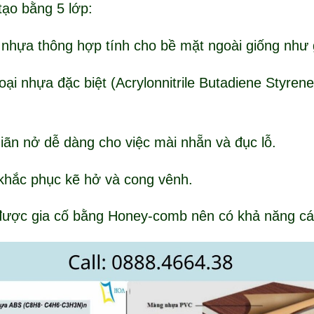
ạo bằng 5 lớp:
à nhựa thông hợp tính cho bề mặt ngoài giống như 
loại nhựa đặc biệt (Acrylonnitrile Butadiene Styren
ãn nở dễ dàng cho việc mài nhẵn và đục lỗ.
 khắc phục kẽ hở và cong vênh.
ược gia cố bằng Honey-comb nên có khả năng cách