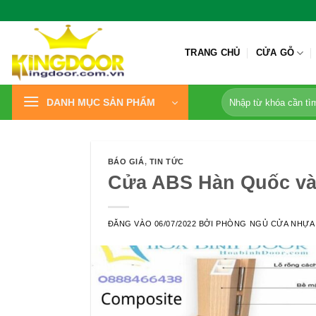
Bỏ
qua
nội
TRANG CHỦ
CỬA GỖ
dung
Tìm
DANH MỤC SẢN PHẨM
kiếm:
BÁO GIÁ
,
TIN TỨC
Cửa ABS Hàn Quốc và 
ĐĂNG VÀO
06/07/2022
BỞI
PHÒNG NGỦ CỬA NHỰA