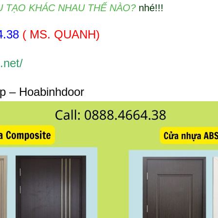
 TẠO KHÁC NHAU THẾ NÀO?
nhé!!!
4.38
( MS. QUANH)
.net/
p – Hoabinhdoor