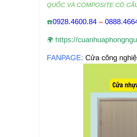
QUỐC
VÀ COMPOSITE CÓ CẤU
0928.4600.84
–
0888.466
☎️
https://cuanhuaphongngu
🌍
FANPAGE:
Cửa công nghiệ