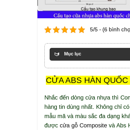
5/5 - (6 bình ch
Mục lục
CỬA ABS HÀN QUỐC
Nhắc đến dòng cửa nhựa thì Co
hàng tin dùng nhất. Không chỉ c
mẫu mã và màu sắc đa dạng khác
được
cửa gỗ Composite
và Abs 