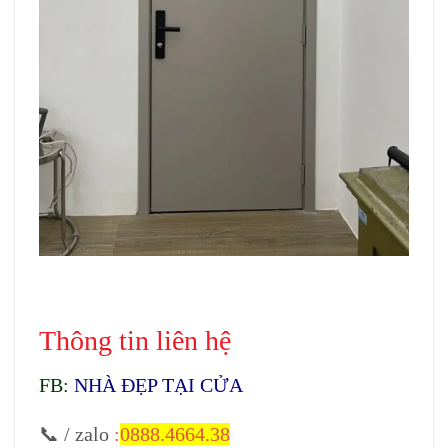
Cửa gỗ Carbon tại Long An
Thông tin liên hệ
FB:
NHÀ ĐẸP TẠI CỬA
📞 / zalo
:
0888.4664.38