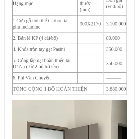
Đơn giá
Hạng mục
thước
(vnđ/bộ)
(mm)
1.
Cửa gỗ tinh thể Carbon tại
900X2170
3.100.000
phủ melamine
2. Bản lề KP (4 cái/bộ)
80.000
4. Khóa tròn tay gạt Pasini
350.000
5. Công lắp đặt hoàn thiện tại
350.000
Dĩ An (Từ 2 bộ trở lên)
6. Phí Vận Chuyển
———
TỔNG CỘNG 1 BỘ HOÀN THIỆN
3.880.000