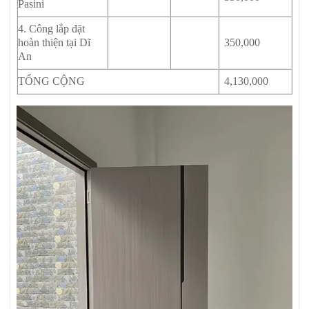
Pasini
4. Công lắp đặt
hoàn thiện tại Dĩ
350,000
An
TỔNG CỘNG
4,130,000