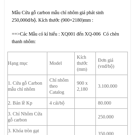
Carbon tại Long An
Mẫu
Cửa gỗ carbon
mẫu chỉ nhôm giá phát sinh
250,000đ/bộ. Kích thước (900×2180)mm :
==>Các Mẫu có kí hiểu : XQ001 đến XQ-006 Có chèn
thanh nhôm:
Kích
Đơn giá
Hạng mục
Model
thước
(vnđ/bộ)
(mm)
Chỉ nhôm
1.
Cửa gỗ Carbon
900 x
theo
3.100.000
mẫu chỉ nhôm
2,180
Catalog
2. Bản lề Kp
4 cái/bộ
80.000
3. Chỉ Nhôm Cửa
250.000
gỗ carbon
3. Khóa tròn gạt
350,000