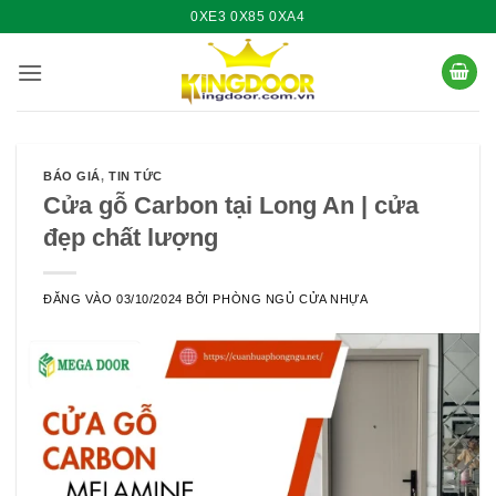
Bỏ
0XE3 0X85 0XA4
qua
nội
dung
BÁO GIÁ
,
TIN TỨC
Cửa gỗ Carbon tại Long An | cửa
đẹp chất lượng
ĐĂNG VÀO
03/10/2024
BỞI
PHÒNG NGỦ CỬA NHỰA