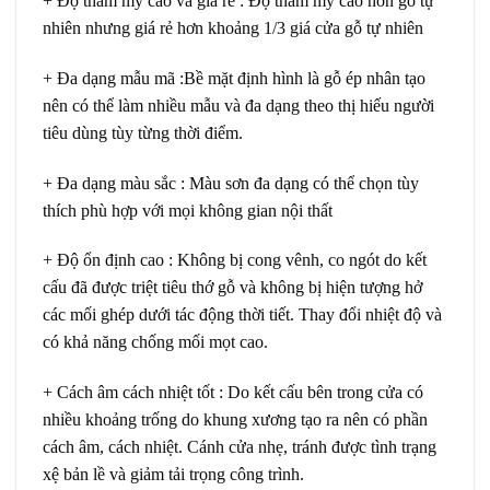
+ Độ thẩm mỹ cao và giá rẻ
: Độ thẩm mỹ cao hơn gỗ tự
nhiên nhưng giá rẻ hơn khoảng 1/3 giá cửa gỗ tự nhiên
+ Đa dạng mẫu mã
:Bề mặt định hình là gỗ ép nhân tạo
nên có thể làm nhiều mẫu và đa dạng theo thị hiếu người
tiêu dùng tùy từng thời điểm.
+ Đa dạng màu sắc
: Màu sơn đa dạng có thể chọn tùy
thích phù hợp với mọi không gian nội thất
+ Độ ổn định cao
: Không bị cong vênh, co ngót do kết
cấu đã được triệt tiêu thớ gỗ và không bị hiện tượng hở
các mối ghép dưới tác động thời tiết. Thay đổi nhiệt độ và
có khả năng chống mối mọt cao.
+ Cách âm cách nhiệt tốt
: Do kết cấu bên trong cửa có
nhiều khoảng trống do khung xương tạo ra nên có phần
cách âm, cách nhiệt. Cánh cửa nhẹ, tránh được tình trạng
xệ bản lề và giảm tải trọng công trình.