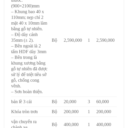
thước:
(900×2100)mm
– Khung bao 40 x
110mm; nẹp chỉ 2
mặt 40 x 10mm làm
bằng gỗ tự nhiên.
– Độ dày cánh
35mm (± 2).
Bộ
2,590,000
1
2,590,000
– Bên ngoài là 2
tấm HDF dày 3mm
– Bên trong là
khung xương bằng
gỗ tự nhiên đã được
sử lý để triệt tiêu sớ
gỗ, chống cong
vênh.
– Sơn hoàn thiện.
bản lề 3 cái
Bộ
20,000
3
60,000
Khóa tròn trơn
Bộ
200,000
1
200,000
vận chuyển ra
Bộ
400,000
1
400,000
chành xe