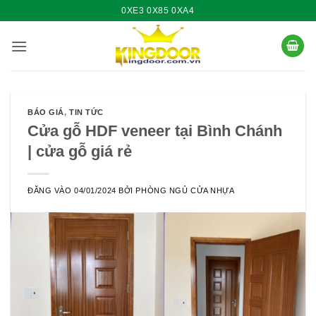
Bỏ
0XE3 0X85 0XA4
qua
nội
dung
BÁO GIÁ
,
TIN TỨC
Cửa gỗ HDF veneer tại Bình Chánh
| cửa gỗ giá rẻ
ĐĂNG VÀO
04/01/2024
BỞI
PHÒNG NGỦ CỬA NHỰA