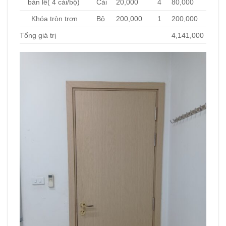
bản lề( 4 cái/bộ)
Cái
20,000
4
80,000
Khóa tròn trơn
Bộ
200,000
1
200,000
Tổng giá trị
4,141,000