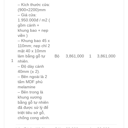
– Kích thước cửa:
(900×2200)mm
– Giá cửa:
1.950.000đ / m2 (
gồm cánh +
khung bao + nẹp
viền )
– Khung bao 45 x
110mm; nẹp chỉ 2
mặt 40 x 10mm
Bộ
3,861,000
1
3,861,000
làm bằng gỗ tự
1
nhiên.
– Độ dày cánh
40mm (± 2).
– Bên ngoài là 2
tấm MDF phủ
melamine
– Bên trong là
khung xương
bằng gỗ tự nhiên
đã được sử lý để
triệt tiêu sớ gỗ,
chống cong vênh.