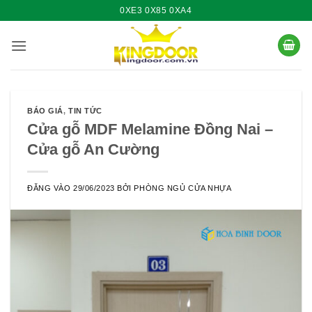
Bỏ
0XE3 0X85 0XA4
qua
nội
dung
BÁO GIÁ
,
TIN TỨC
Cửa gỗ MDF Melamine Đồng Nai –
Cửa gỗ An Cường
ĐĂNG VÀO
29/06/2023
BỞI
PHÒNG NGỦ CỬA NHỰA