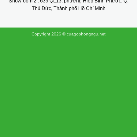
Showroom 2
: 639 QL13, phường Hiệp Bình Phước, Q.
Thủ Đức, Thành phố Hồ Chí Minh
Copyright 2026 ©
cuagophongngu.net