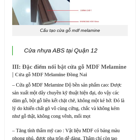
Cấu tạo cửa gỗ mdf melamine
Cửa nhựa ABS tại Quận 12
III: Đặc điểm nổi bật cửa gỗ MDF Melamine
|
Cửa gỗ MDF Melamine Đồng Nai
–
Cửa gỗ MDF Melamine
Độ bền sản phẩm cao: Được
sản xuất một dây chuyền kỹ thuật hiện đại, do vậy các
dăm gỗ, bột gỗ liên kết chặt chẽ, không một kẻ hở. Đó là
lý do khiến chất gõ vô cùng cứng, chắc và không kém
như gỗ thật, không cong vênh, mối mọt
– Tăng tính thẩm mỹ cao : Vật liệu MDF có bảng màu
phong phú, được pha trộn dễ dàng. Thậm chí còn tạo