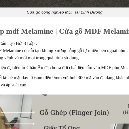
Cửa gỗ công nghiệp MDF tại Bình Dương
iệp mdf Melamine | Cửa gỗ MDF Melami
ấu Tạo Bởi 3 Lớp :
lamine có cấu tạo khung xương bằng gỗ tự nhiên bên ngoài phủ t
g vênh và mối mọt trong quá trình sử dụng.
ện đại đến từ Châu Âu đã cho ra đời chất liệu tấm ván MDF phủ Melam
t kế bề mặt dày từ 6mm đến 9mm với hơn 300 mã ván đa dạng khác nh
à áp suất cao.