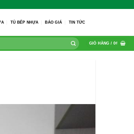
ỬA
TỦ BẾP NHỰA
BÁO GIÁ
TIN TỨC
GIỎ HÀNG /
0
₫