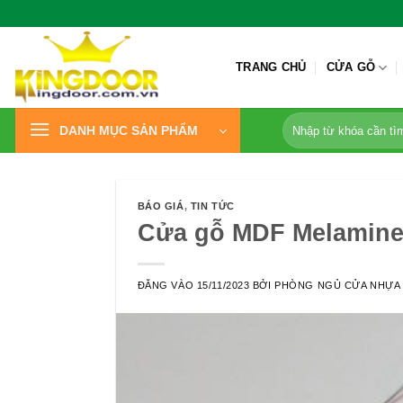
Bỏ
qua
nội
TRANG CHỦ
CỬA GỖ
dung
Tìm
DANH MỤC SẢN PHẨM
kiếm:
BÁO GIÁ
,
TIN TỨC
Cửa gỗ MDF Melamine
ĐĂNG VÀO
15/11/2023
BỞI
PHÒNG NGỦ CỬA NHỰA