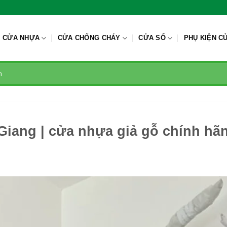
CỬA NHỰA
CỬA CHỐNG CHÁY
CỬA SỔ
PHỤ KIỆN C
Giang | cửa nhựa giả gỗ chính hã