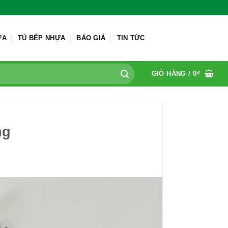
ỬA
TỦ BẾP NHỰA
BÁO GIÁ
TIN TỨC
GIỎ HÀNG /
0
₫
ng