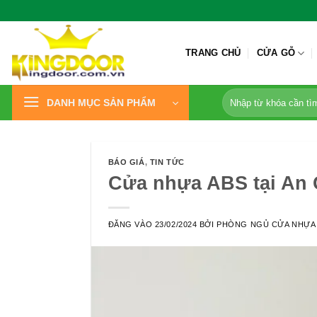
Bỏ
qua
nội
TRANG CHỦ
CỬA GỖ
dung
Tìm
DANH MỤC SẢN PHẨM
kiếm:
BÁO GIÁ
,
TIN TỨC
Cửa nhựa ABS tại An 
ĐĂNG VÀO
23/02/2024
BỞI
PHÒNG NGỦ CỬA NHỰA