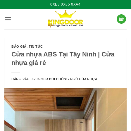
Bỏ
0XE3 0X85 0XA4
qua
nội
dung
BÁO GIÁ
,
TIN TỨC
Cửa nhựa ABS Tại Tây Ninh | Cửa
nhựa giá rẻ
ĐĂNG VÀO
06/07/2023
BỞI
PHÒNG NGỦ CỬA NHỰA