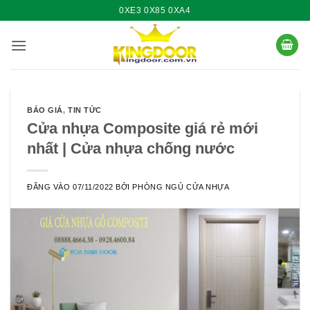
Bỏ
0XE3 0X85 0XA4
qua
nội
dung
BÁO GIÁ
,
TIN TỨC
Cửa nhựa Composite giá rẻ mới
nhất | Cửa nhựa chống nước
ĐĂNG VÀO
07/11/2022
BỞI
PHÒNG NGỦ CỬA NHỰA