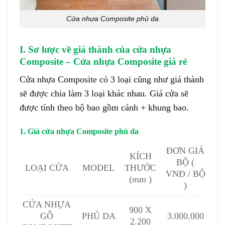
Cửa nhựa Composite phủ da
I. Sơ lược về giá thành của
cửa nhựa
Composite
– Cửa nhựa Composite giá rẻ
Cửa nhựa Composite có 3 loại cũng như giá thành
sẽ được chia làm 3 loại khác nhau. Giá cửa sẽ
được tính theo bộ bao gồm cánh + khung bao.
1. Giá cửa nhựa Composite phủ da
ĐƠN GIÁ
KÍCH
BỘ (
MODEL
THƯỚC
LOẠI CỬA
VNĐ / BỘ
(mm )
)
CỬA NHỰA
900 X
GỖ
PHỦ DA
3.000.000
2.200