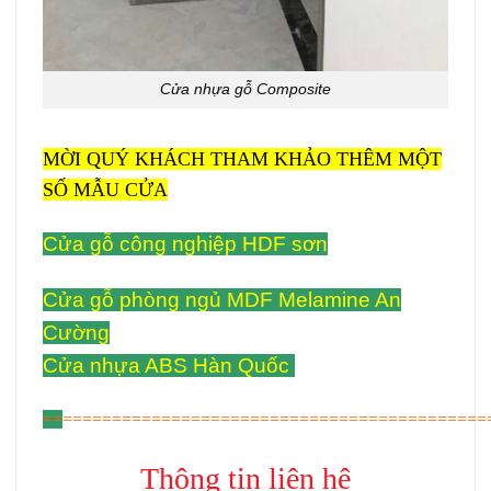
Cửa nhựa gỗ Composite
MỜI QUÝ KHÁCH THAM KHẢO THÊM MỘT
SỐ MẪU CỬA
Cửa gỗ công nghiệp HDF sơn
Cửa gỗ phòng ngủ MDF Melamine An
Cường
Cửa nhựa ABS Hàn Quốc
==
===========================================
Thông tin liên hệ