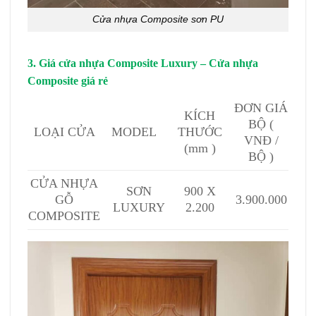
Cửa nhựa Composite sơn PU
3. Giá cửa nhựa Composite Luxury – Cửa nhựa
Composite giá rẻ
ĐƠN GIÁ
KÍCH
BỘ (
MODEL
THƯỚC
LOẠI CỬA
VNĐ /
(mm )
BỘ )
CỬA NHỰA
SƠN
900 X
GỖ
3.900.000
LUXURY
2.200
COMPOSITE