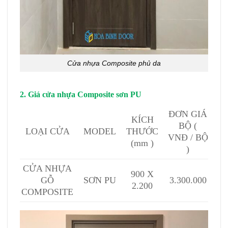
Cửa nhựa Composite phủ da
2. Giá cửa nhựa Composite sơn PU
ĐƠN GIÁ
KÍCH
BỘ (
MODEL
THƯỚC
LOẠI CỬA
VNĐ / BỘ
(mm )
)
CỬA NHỰA
900 X
GỖ
SƠN PU
3.300.000
2.200
COMPOSITE