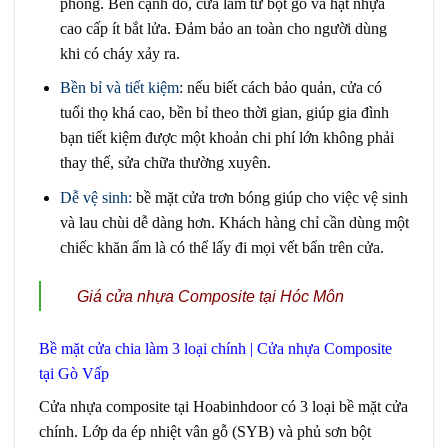
phòng. Bên cạnh đó, cửa làm từ bột gỗ và hạt nhựa
cao cấp ít bắt lửa. Đảm bảo an toàn cho người dùng
khi có cháy xảy ra.
Bền bỉ và tiết kiệm
:
nếu biết cách bảo quản, cửa có
tuổi thọ khá cao, bền bỉ theo thời gian, giúp gia đình
bạn tiết kiệm được một khoản chi phí lớn không phải
thay thế, sửa chữa thường xuyên.
Dễ vệ sinh:
bề mặt cửa trơn bóng giúp cho việc vệ sinh
và lau chùi dễ dàng hơn. Khách hàng chỉ cần dùng một
chiếc khăn ẩm là có thể lấy đi mọi vết bẩn trên cửa.
Giá cửa nhựa Composite tại Hóc Môn
Bề mặt cửa chia làm 3 loại chính | Cửa nhựa Composite
tại Gò Vấp
Cửa nhựa composite
tại Hoabinhdoor có 3 loại bề mặt cửa
chính. Lớp da ép nhiệt vân gỗ (SYB) và phủ sơn bột