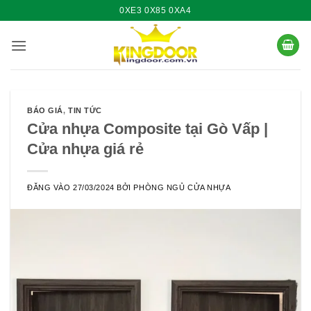
Bỏ
0XE3 0X85 0XA4
qua
nội
dung
BÁO GIÁ
,
TIN TỨC
Cửa nhựa Composite tại Gò Vấp |
Cửa nhựa giá rẻ
ĐĂNG VÀO
27/03/2024
BỞI
PHÒNG NGỦ CỬA NHỰA