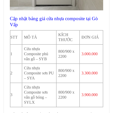
Cập nhật bảng giá cửa nhựa composite tại Gò
Vấp
KÍCH
STT
MÔ TẢ
ĐƠN GIÁ
THƯỚC
Cửa nhựa
800/900 x
1
Composite phủ
3.000.000
2200
vân gỗ – SYB
Cửa nhựa
800/900 x
2
Composite sơn PU
3.300.000
2200
– SYA
Cửa nhựa
Composite sơn
800/900 x
3
3.900.000
vân gỗ bóng –
2200
SYLX