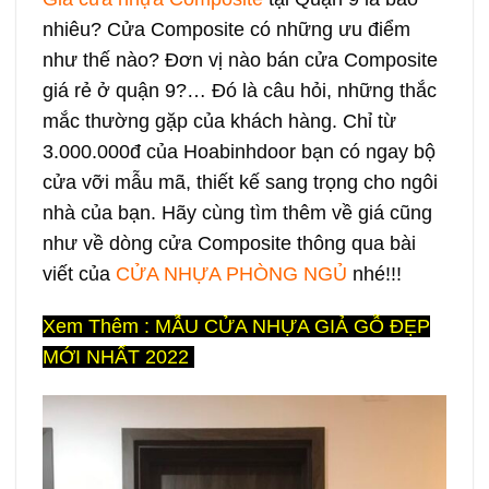
nhiêu? Cửa Composite có những ưu điểm
như thế nào? Đơn vị nào bán cửa Composite
giá rẻ ở quận 9?… Đó là câu hỏi, những thắc
mắc thường gặp của khách hàng. Chỉ từ
3.000.000đ của Hoabinhdoor bạn có ngay bộ
cửa vỡi mẫu mã, thiết kế sang trọng cho ngôi
nhà của bạn. Hãy cùng tìm thêm về giá cũng
như về dòng cửa Composite thông qua bài
viết của
CỬA NHỰA PHÒNG NGỦ
nhé!!!
Xem Thêm :
MẪU CỬA NHỰA GIẢ GỖ ĐẸP
MỚI NHẤT 2022