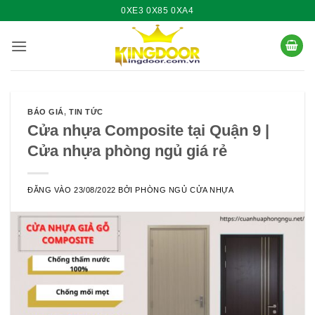
Bỏ
0XE3 0X85 0XA4
qua
nội
dung
BÁO GIÁ
,
TIN TỨC
Cửa nhựa Composite tại Quận 9 |
Cửa nhựa phòng ngủ giá rẻ
ĐĂNG VÀO
23/08/2022
BỞI
PHÒNG NGỦ CỬA NHỰA