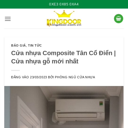
Bỏ
0XE3 0X85 0XA4
qua
nội
dung
BÁO GIÁ
,
TIN TỨC
Cửa nhựa Composite Tân Cổ Điển |
Cửa nhựa gỗ mới nhất
ĐĂNG VÀO
23/03/2023
BỞI
PHÒNG NGỦ CỬA NHỰA