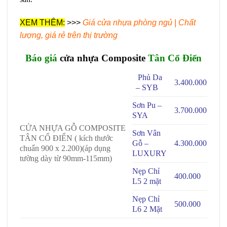
XEM THÊM:
>>>
Giá cửa nhựa phòng ngủ | Chất
lượng, giá rẻ trên thị trường
Báo giá
cửa nhựa Composite
Tân Cổ Điển
Phủ Da
3.400.000
– SYB
Sơn Pu –
3.700.000
SYA
CỬA NHỰA GỖ COMPOSITE
Sơn Vân
TÂN CỔ ĐIỂN ( kích thước
Gỗ –
4.300.000
chuẩn 900 x 2.200)(áp dụng
LUXURY
tường dày từ 90mm-115mm)
Nẹp Chỉ
400.000
L5 2 mặt
Nẹp Chỉ
500.000
L6 2 Mặt