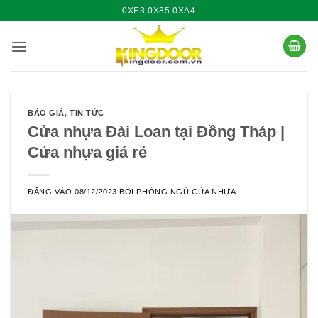
Bỏ
0XE3 0X85 0XA4
qua
nội
dung
BÁO GIÁ
,
TIN TỨC
Cửa nhựa Đài Loan tại Đồng Tháp |
Cửa nhựa giá rẻ
ĐĂNG VÀO
08/12/2023
BỞI
PHÒNG NGỦ CỬA NHỰA