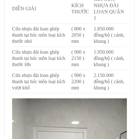
KÍCH
NHỰA ĐÀI
DIỄN GIẢI
THƯỚC
LOAN QUẬN
1
Cửa nhựa đài loan ghép
( 800 x
1.850.000
thanh tại hóc môn loại kích
2050 )
đồng/bộ ( cánh,
thước nhỏ
mm
khung )
Cửa nhựa đài loan ghép
( 900 x
1.950.000
thanh tại hóc môn loại kích
2150 )
đồng/bộ ( cánh,
thước lớn
mm
khung )
Cửa nhựa đài loan ghép
( 900 x
2.150.000
thanh tại hóc môn loại kích
2200 )
đồng/bộ ( cánh,
vượt khổ
mm
khung )