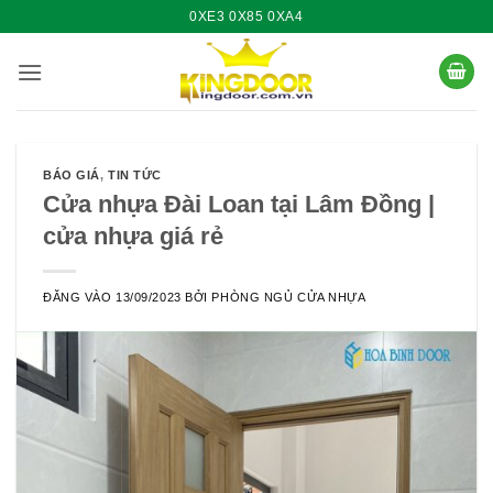
Bỏ
0XE3 0X85 0XA4
qua
nội
dung
BÁO GIÁ
,
TIN TỨC
Cửa nhựa Đài Loan tại Lâm Đồng |
cửa nhựa giá rẻ
ĐĂNG VÀO
13/09/2023
BỞI
PHÒNG NGỦ CỬA NHỰA