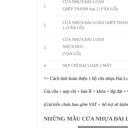
CỬA NHỰA ĐÀI LOAN
1
GHÉP THANH
loại 2
(VÂN GỖ)
CỬA NHỰA ĐÀI LOAN
GHÉP THA
2
1
(VÂN GỖ)
CỬA NHỰA ĐÀI LOAN
NHỰA ĐÚC
3
(VÂN GỖ)
4
NẸP CHỈ ĐÀI LOAN 2 MẶT
=> Cách tính hoàn thiện 1 bộ cửa nhựa Đài 
Giá cửa + nẹp chỉ + bản lề + khóa + lắp đặt +
(Giá trên chưa bao gồm VAT + hỗ trợ số lượn
NHỮNG MẪU CỬA NHỰA ĐÀI 