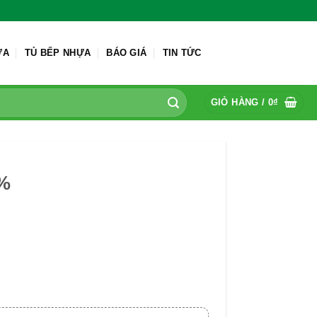
ỬA
TỦ BẾP NHỰA
BÁO GIÁ
TIN TỨC
GIỎ HÀNG /
0
₫
0%