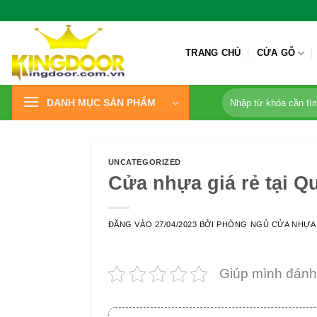
Bỏ
qua
nội
TRANG CHỦ
CỬA GỖ
dung
Tìm
DANH MỤC SẢN PHẨM
kiếm:
UNCATEGORIZED
Cửa nhựa giá rẻ tại 
ĐĂNG VÀO
27/04/2023
BỞI
PHÒNG NGỦ CỬA NHỰA
Giúp mình đánh 