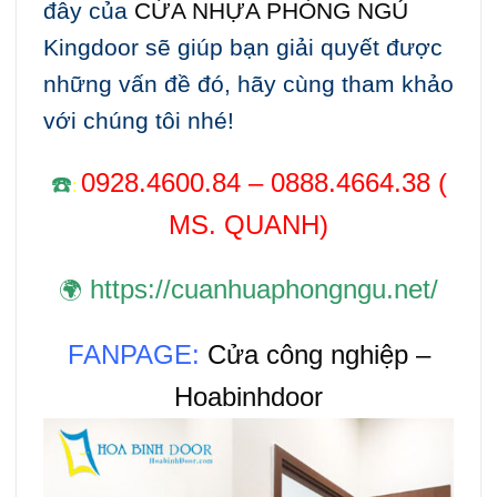
đây của
CỨA NHỰA PHÒNG NGỦ
Kingdoor sẽ giúp bạn giải quyết được
những vấn đề đó, hãy cùng tham khảo
với chúng tôi nhé!
0928.4600.84 – 0888.4664.38 (
☎️
:
MS. QUANH)
https://cuanhuaphongngu.net/
🌍
FANPAGE:
Cửa công nghiệp –
Hoabinhdoor