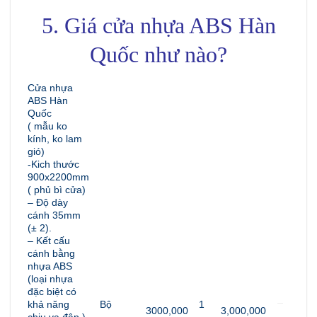
5. Giá cửa nhựa ABS Hàn
Quốc như nào?
Cửa nhựa
ABS Hàn
Quốc
( mẫu ko
kính, ko lam
gió)
-Kich thước
900x2200mm
( phủ bì cửa)
– Độ dày
cánh 35mm
(± 2).
– Kết cấu
cánh bằng
nhựa ABS
(loại nhựa
đặc biệt có
khả năng
Bộ
1
3000,000
3,000,000
chịu va đập ).