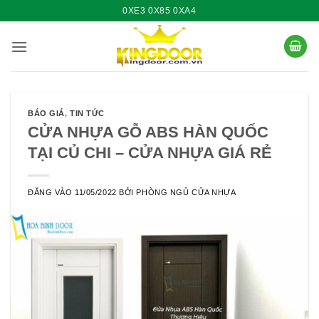
Bỏ
0XE3 0X85 0XA4
qua
nội
dung
BÁO GIÁ
,
TIN TỨC
CỬA NHỰA GỖ ABS HÀN QUỐC
TẠI CỦ CHI – CỬA NHỰA GIÁ RẺ
ĐĂNG VÀO
11/05/2022
BỞI
PHÒNG NGỦ CỬA NHỰA