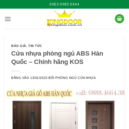
Bỏ
0XE3 0X85 0XA4
qua
nội
dung
BÁO GIÁ
,
TIN TỨC
Cửa nhựa phòng ngủ ABS Hàn
Quốc – Chính hãng KOS
ĐĂNG VÀO
13/01/2023
BỞI
PHÒNG NGỦ CỬA NHỰA