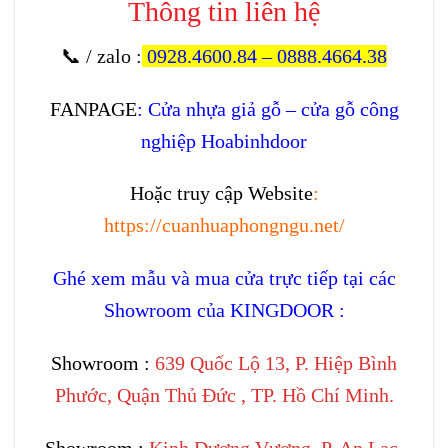
Thông tin liên hệ
📞 / zalo
:
0928.4600.84
–
0888.4664.38
FANPAGE
:
Cửa nhựa giả gỗ – cửa gỗ công
nghiệp Hoabinhdoor
Hoặc truy cập Website
:
https://cuanhuaphongngu.net/
Ghé xem mẫu và mua cửa trực tiếp tại các
Showroom của KINGDOOR :
Showroom :
639 Quốc Lộ 13, P. Hiệp Bình
Phước, Quận Thủ Đức , TP. Hồ Chí Minh.
Showroom :
Kinh Dương Vương, P. An Lạc,