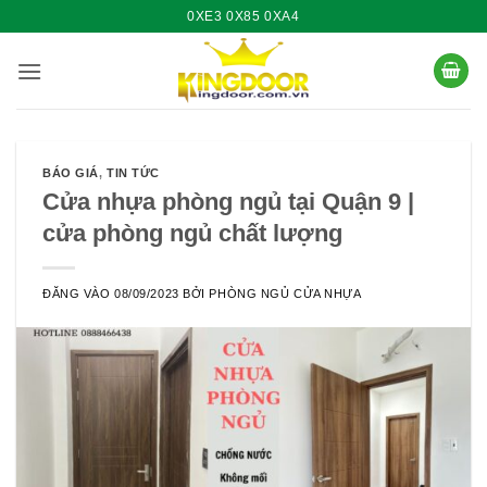
Bỏ
0XE3 0X85 0XA4
qua
nội
dung
BÁO GIÁ
,
TIN TỨC
Cửa nhựa phòng ngủ tại Quận 9 |
cửa phòng ngủ chất lượng
ĐĂNG VÀO
08/09/2023
BỞI
PHÒNG NGỦ CỬA NHỰA