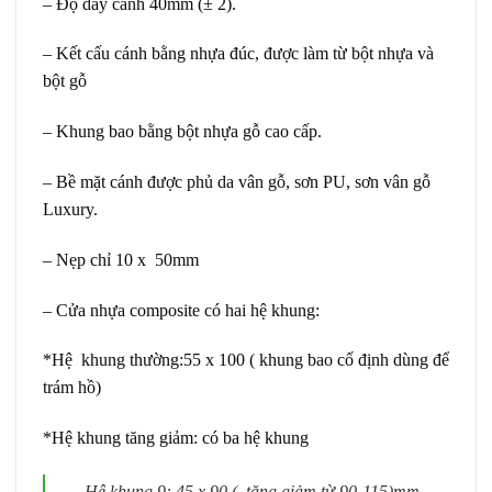
– Độ dày cánh 40mm (± 2).
– Kết cấu cánh bằng nhựa đúc, được làm từ bột nhựa và
bột gỗ
– Khung bao bằng bột nhựa gỗ cao cấp.
– Bề mặt cánh được phủ da vân gỗ, sơn PU, sơn vân gỗ
Luxury.
– Nẹp chỉ 10 x 50mm
– Cửa nhựa composite có hai hệ khung:
*Hệ khung thường:55 x 100 ( khung bao cố định dùng để
trám hồ)
*Hệ khung tăng giảm: có ba hệ khung
Hệ khung 9: 45 x 90 ( tăng giảm từ 90-115)mm