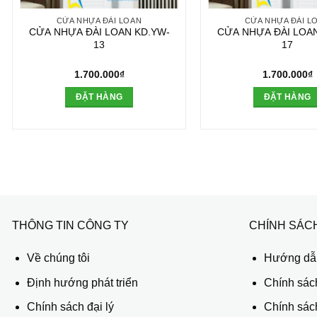
CỬA NHỰA ĐÀI LOAN
CỬA NHỰA ĐÀI L
CỬA NHỰA ĐÀI LOAN KD.YW-
CỬA NHỰA ĐÀI LOAN
13
17
1.700.000
₫
1.700.000
₫
ĐẶT HÀNG
ĐẶT HÀNG
THÔNG TIN CÔNG TY
CHÍNH SÁC
Về chúng tôi
Hướng dẫn
Định hướng phát triển
Chính sác
Chính sách đại lý
Chính sác