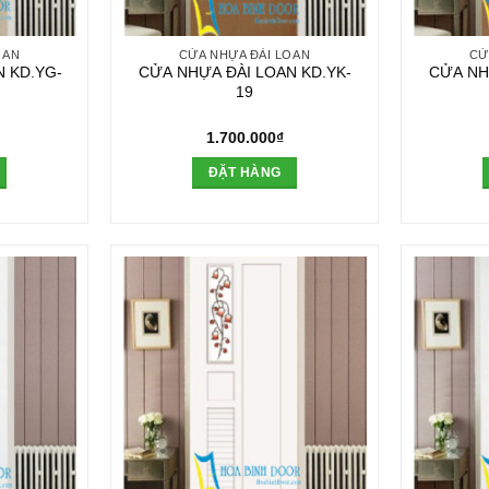
OAN
CỬA NHỰA ĐÀI LOAN
CỬ
 KD.YG-
CỬA NHỰA ĐÀI LOAN KD.YK-
CỬA NH
19
1.700.000
₫
ĐẶT HÀNG