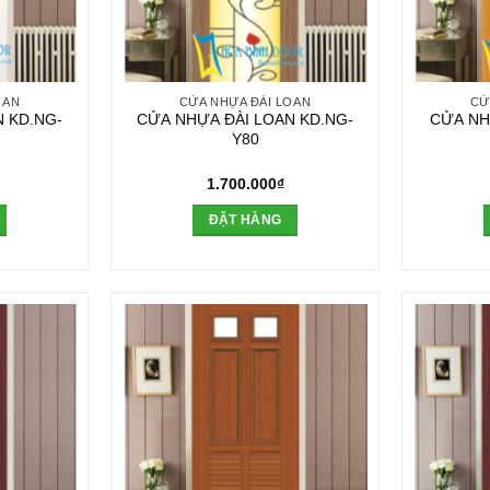
OAN
CỬA NHỰA ĐÀI LOAN
CỬ
 KD.NG-
CỬA NHỰA ĐÀI LOAN KD.NG-
CỬA NH
Y80
1.700.000
₫
ĐẶT HÀNG