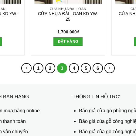
OAN
CỬA NHỰA ĐÀI LOAN
CỬ
 KD.YW-
CỬA NHỰA ĐÀI LOAN KD.YW-
CỬA NH
25
1.700.000
₫
ĐẶT HÀNG
1
2
3
4
5
6
H BÁN HÀNG
THÔNG TIN HỖ TRỢ
 mua hàng online
Báo giá cửa gỗ phòng ng
h thanh toán
Báo giá của gỗ công nghiệ
h vận chuyển
Báo giá của gỗ công nghi