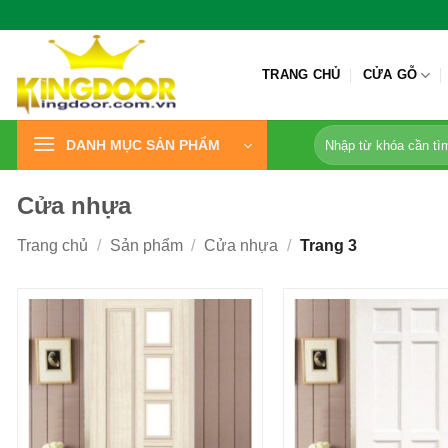
Bỏ
qua
nội
TRANG CHỦ
CỬA GỖ
dung
Tìm
DANH MỤC SẢN PHẨM
kiếm:
Cửa nhựa
Trang chủ
/
Sản phẩm
/
Cửa nhựa
/
Trang 3