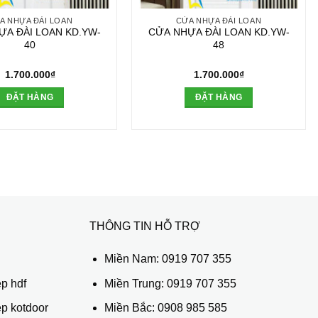
A NHỰA ĐÀI LOAN
CỬA NHỰA ĐÀI LOAN
ỰA ĐÀI LOAN KD.YW-
CỬA NHỰA ĐÀI LOAN KD.YW-
40
48
1.700.000
₫
1.700.000
₫
ĐẶT HÀNG
ĐẶT HÀNG
THÔNG TIN HỖ TRỢ
ủ
Miền Nam:
0919 707 355
p hdf
Miền Trung:
0919 707 355
ệp kotdoor
Miền Bắc:
0908 985 585