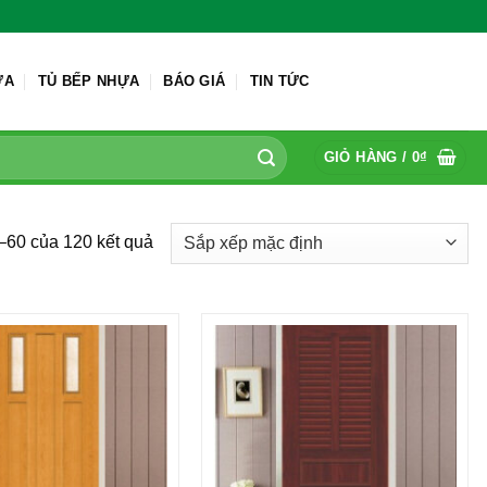
ỬA
TỦ BẾP NHỰA
BÁO GIÁ
TIN TỨC
GIỎ HÀNG /
0
₫
1–60 của 120 kết quả