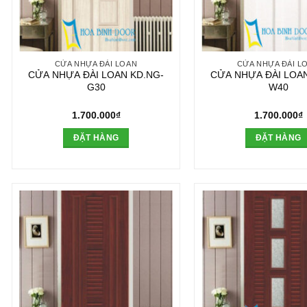
CỬA NHỰA ĐÀI LOAN
CỬA NHỰA ĐÀI L
CỬA NHỰA ĐÀI LOAN KD.NG-
CỬA NHỰA ĐÀI LOAN
G30
W40
1.700.000
₫
1.700.000
₫
ĐẶT HÀNG
ĐẶT HÀNG