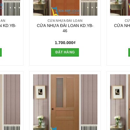
OAN
CỬA NHỰA ĐÀI LOAN
CỬ
 KD.YB-
CỬA NHỰA ĐÀI LOAN KD.YB-
CỬA NH
46
1.700.000
₫
ĐẶT HÀNG