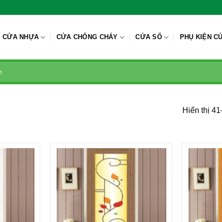
CỬA NHỰA
CỬA CHỐNG CHÁY
CỬA SỔ
PHỤ KIỆN C
Hiển thị 4