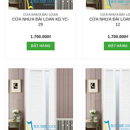
CỬA NHỰA ĐÀI LOAN
CỬA NHỰA ĐÀI L
CỬA NHỰA ĐÀI LOAN KD.YC-
CỬA NHỰA ĐÀI LOAN
29
12
1.700.000
₫
1.700.000
₫
ĐẶT HÀNG
ĐẶT HÀNG