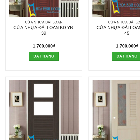
CỬA NHỰA ĐÀI LOAN
CỬA NHỰA ĐÀI L
CỬA NHỰA ĐÀI LOAN KD.YB-
CỬA NHỰA ĐÀI LOAN
39
45
1.700.000
₫
1.700.000
₫
ĐẶT HÀNG
ĐẶT HÀNG