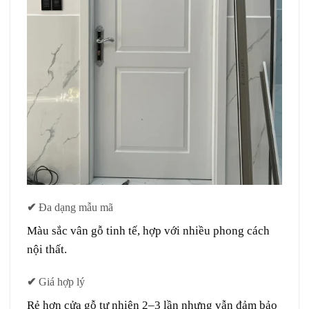
✔
Đa dạng mẫu mã
Màu sắc vân gỗ tinh tế, hợp với nhiều phong cách
nội thất.
✔
Giá hợp lý
Rẻ hơn cửa gỗ tự nhiên 2–3 lần nhưng vẫn đảm bảo