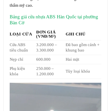
thẩm mỹ cao.
Bảng giá
cửa nhựa ABS Hàn Quốc
tại phường
Bàn Cờ
ĐƠN GIÁ
LOẠI CỬA
GHI CHÚ
(VNĐ/M²)
Cửa ABS
3.200.000 –
Đã bao gồm cánh +
tiêu chuẩn
3.300.000
khung bao
Nẹp chỉ
600.000
Hai mặt
Phụ kiện
250.000 –
Tùy loại khóa
khóa
1.200.000