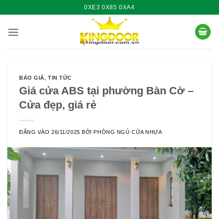
Bỏ
0XE3 0X85 0XA4
qua
nội
dung
BÁO GIÁ
,
TIN TỨC
Giá cửa ABS tại phường Bàn Cờ –
Cửa đẹp, giá rẻ
ĐĂNG VÀO
26/11/2025
BỞI
PHÒNG NGỦ CỬA NHỰA