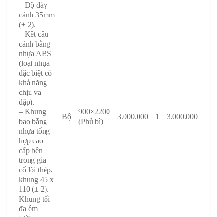
– Độ dày
cánh 35mm
(± 2).
– Kết cấu
cánh bằng
nhựa ABS
(loại nhựa
đặc biệt có
khả năng
chịu va
đập).
– Khung
900×2200
Bộ
3.000.000
1
3.000.000
bao bằng
(Phủ bì)
nhựa tổng
hợp cao
cấp bên
trong gia
cố lõi thép,
khung 45 x
110 (± 2).
Khung tối
đa ôm