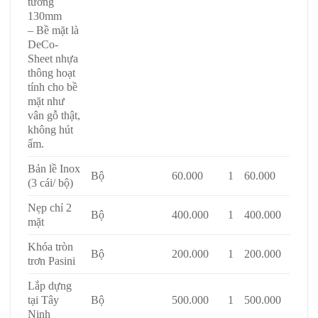
tường
130mm
– Bề mặt là
DeCo-
Sheet nhựa
thông hoạt
tính cho bề
mặt như
vân gỗ thật,
không hút
ẩm.
Bản lề Inox
Bộ
60.000
1
60.000
(3 cái/ bộ)
Nẹp chỉ 2
Bộ
400.000
1
400.000
mặt
Khóa tròn
Bộ
200.000
1
200.000
trơn Pasini
Lắp dựng
tại Tây
Bộ
500.000
1
500.000
Ninh