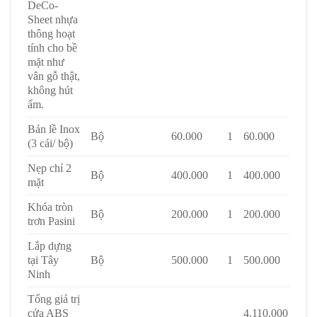
DeCo-
Sheet nhựa
thông hoạt
tính cho bề
mặt như
vân gỗ thật,
không hút
ẩm.
Bản lề Inox
Bộ
60.000
1
60.000
(3 cái/ bộ)
Nẹp chỉ 2
Bộ
400.000
1
400.000
mặt
Khóa tròn
Bộ
200.000
1
200.000
trơn Pasini
Lắp dựng
tại Tây
Bộ
500.000
1
500.000
Ninh
Tổng giá trị
cửa ABS
4.110.000