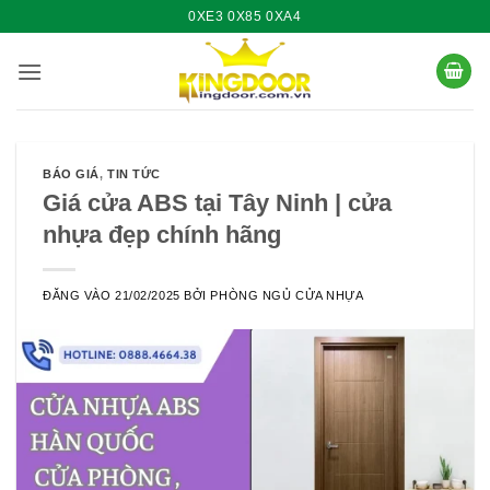
Bỏ
0XE3 0X85 0XA4
qua
nội
dung
BÁO GIÁ
,
TIN TỨC
Giá cửa ABS tại Tây Ninh | cửa
nhựa đẹp chính hãng
ĐĂNG VÀO
21/02/2025
BỞI
PHÒNG NGỦ CỬA NHỰA