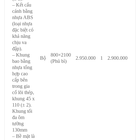
– Kết cấu
cánh bằng
nhựa ABS
(loại nhựa
đặc biệt có
khả năng
chịu va
đập).
– Khung
800×2100
Bộ
2.950.000
1
2.900.000
bao bằng
(Phủ bì)
nhựa tổng
hợp cao
cấp bên
trong gia
cố lõi thép,
khung 45 x
110 (± 2).
Khung tối
đa ôm
tường
130mm
– Bề mặt là