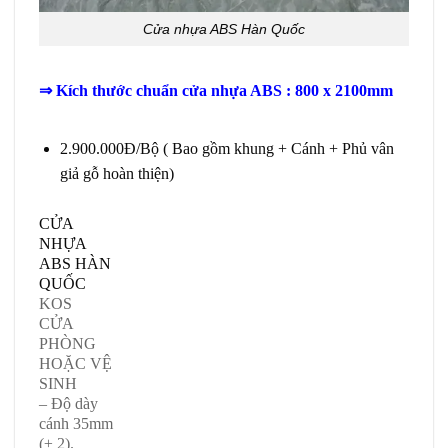
Cửa nhựa ABS Hàn Quốc
⇒ Kích thước chuẩn cửa nhựa ABS : 800 x 2100mm
Giá cửa ABS tại Tây Ninh
2.900.000Đ/Bộ ( Bao gồm khung + Cánh + Phủ vân
giả gỗ hoàn thiện)
CỬA
NHỰA
ABS HÀN
QUỐC
KOS
CỬA
PHÒNG
HOẶC VỆ
SINH
– Độ dày
cánh 35mm
(± 2).