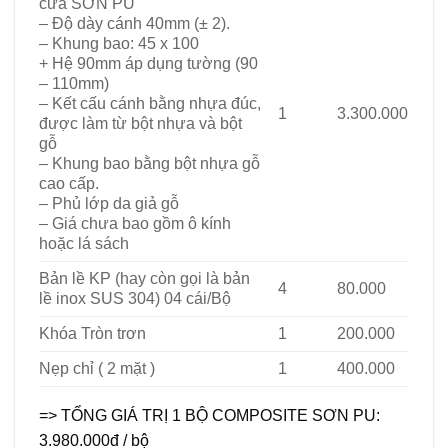
cửa SƠN PU
– Độ dày cánh 40mm (± 2).
– Khung bao: 45 x 100
+ Hệ 90mm áp dụng tường (90
– 110mm)
– Kết cấu cánh bằng nhựa đúc,
1
3.300.000
được làm từ bột nhựa và bột
gỗ
– Khung bao bằng bột nhựa gỗ
cao cấp.
– Phủ lớp da giả gỗ
– Giá chưa bao gồm ô kính
hoặc lá sách
Bản lề KP (hay còn gọi là bản
4
80.000
lề inox SUS 304) 04 cái/Bộ
Khóa Tròn trơn
1
200.000
Nẹp chỉ ( 2 mặt )
1
400.000
=> TỔNG GIÁ TRỊ 1 BỘ COMPOSITE SƠN PU:
3.980.000đ / bộ