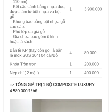
– 110mm)
– Kết cấu cánh bằng nhựa đúc,
1
3.900.000
được làm từ bột nhựa và bột
gỗ
– Khung bao bằng bột nhựa gỗ
cao cấp.
– Phủ lớp da giả gỗ
– Giá chưa bao gồm ô kính
hoặc lá sách
Bản lề KP (hay còn gọi là bản
4
80.000
lề inox SUS 304) 04 cái/Bộ
Khóa Tròn trơn
1
200.000
Nẹp chỉ ( 2 mặt )
1
400.000
=> TỔNG GIÁ TRỊ 1 BỘ COMPOSITE LUXURY:
4.580.000đ / bộ