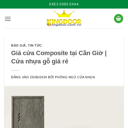
Bỏ
0XE3 0X85 0XA4
qua
nội
dung
BÁO GIÁ
,
TIN TỨC
Giá cửa Composite tại Cần Giờ |
Cửa nhựa gỗ giá rẻ
ĐĂNG VÀO
25/06/2024
BỞI
PHÒNG NGỦ CỬA NHỰA