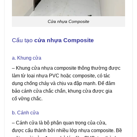
Cửa nhựa Composite
Cấu tạo
cửa nhựa Composite
Giá cửa
Composite tại Cần Giờ
a. Khung cửa
–
Khung
cửa nhựa composite
thông thường
được
làm
từ loại
nhựa PVC hoặc composite, có
tác
dụng
chống
cháy
và chịu
va đập
mạnh
. Để
đảm
bảo
cánh cửa
chắc chắn
, khung cửa được
gia
cố
vững chắc
.
b. Cánh cửa
–
Cánh cửa là
bộ phận
quan trọng
của cửa,
được
cấu thành
bởi
nhiều lớp
nhựa
composite. Bề