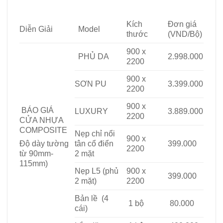
Composite tại Cần Giờ
Kích
Đơn giá
Diễn Giải
Model
thước
(VND/Bộ)
900 x
PHỦ DA
2.998.000
2200
900 x
SƠN PU
3.399.000
2200
900 x
BÁO GIÁ
LUXURY
3.889.000
2200
CỬA NHỰA
COMPOSITE
Nẹp chỉ nổi
900 x
tân cổ điển
399.000
Độ dày tường
2200
2 mặt
từ 90mm-
115mm)
Nẹp L5 (phủ
900 x
399.000
2 mặt)
2200
Bản lề (4
1 bộ
80.000
cái)