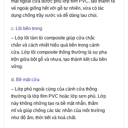
mặt ngoài
cửa
được phủ lớp film PVC, tạo
thành
ra
vẻ
ngoài
giống hệt
với
gỗ
tự nhiên
,
vừa
có
tác
dụng
chống trầy xước và dễ dàng
lau chùi
.
c. Lõi bên trong
–
Lớp lõi làm từ composite giúp cửa
chắc
chắn
và
cách nhiệt
hiệu quả
bên trong cánh
cửa. Lớp lõi
composite
thông thường
là sự
pha
trộn
giữa bột gỗ và nhựa, tạo
thành
kết cấu
bền
vững.
d. Bề mặt cửa
Giá cửa Composite tại Cần Giờ
–
Lớp phủ ngoài cùng của cánh cửa
thông
thường
là lớp film PVC hoặc lớp sơn phủ. Lớp
này
không những
tạo ra bề mặt
nhẵn
,
thẩm
mĩ
và
giúp chống
các
tác nhân
của môi trường
như
độ ẩm
,
thời tiết
và hoá chất.