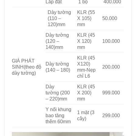
Lắp đặt
1 bộ
400.000
Dày tường
KLR (55
(110 –
X 105)
50.000
120)mm
mm
Dày tường
KLR (45
(120 –
X 120)
100.000
140)mm
mm
KLR (45
GIÁ PHÁT
Dày tường
X120)
SINH
(theo độ
200.000
(140 – 180)
mm-Nẹp
dày tường)
chỉ L6
Dày
KLR (45
tường
(200
X 200)
999.000
– 220)mm
mm
Y nối khung
1 mặt (3
bao tăng
299.000
cây)
thêm 60mm