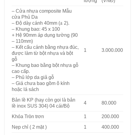
lượng
(VNĐ)
– Cửa nhựa composite Mẫu
cửa Phủ Da
– Độ dày cánh 40mm (± 2).
– Khung bao: 45 x 100
+ Hệ 90mm áp dụng tường (90
– 110mm)
– Kết cấu cánh bằng nhựa đúc,
1
3.000.000
được làm từ bột nhựa và bột
gỗ
– Khung bao bằng bột nhựa gỗ
cao cấp.
– Phủ lớp da giả gỗ
– Giá chưa bao gồm ô kính
hoặc lá sách
Bản lề KP (hay còn gọi là bản
4
80.000
lề inox SUS 304) 04 cái/Bộ
Khóa Tròn trơn
1
200.000
Nẹp chỉ ( 2 mặt )
1
400.000