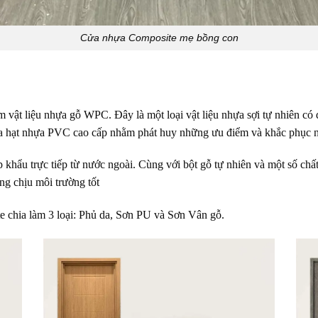
Cửa nhựa Composite mẹ bồng con
Giá cửa Composite tại Nha Trang
m vật liệu nhựa gỗ WPC. Đây là một loại vật liệu nhựa sợi tự nhiên có
iữa hạt nhựa PVC cao cấp nhằm phát huy những ưu điểm và khắc phục nh
hẩu trực tiếp từ nước ngoài. Cùng với bột gỗ tự nhiên và một số chấ
ng chịu môi trường tốt
e chia làm 3 loại:
Phủ da, Sơn PU và Sơn Vân gỗ.