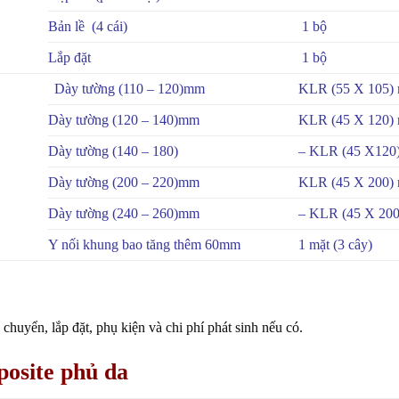
Bản lề (4 cái)
1 bộ
Lắp đặt
1 bộ
Dày tường (110 – 120)mm
KLR (55 X 105)
Dày tường (120 – 140)mm
KLR (45 X 120)
Dày tường (140 – 180)
– KLR (45 X120
Dày tường (200 – 220)mm
KLR (45 X 200)
Dày tường (240 – 260)mm
– KLR (45 X 200
Y nối khung bao tăng thêm 60mm
1 mặt (3 cây)
huyển, lắp đặt, phụ kiện và chi phí phát sinh nếu có.
osite
phủ da
Giá cửa Composite tại Nh