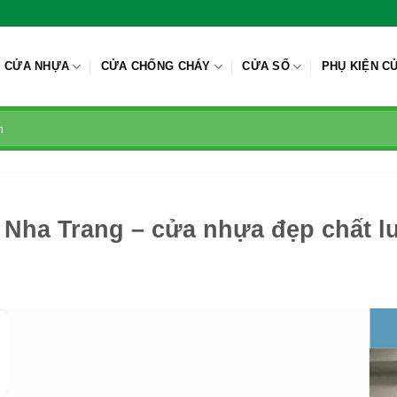
CỬA NHỰA
CỬA CHỐNG CHÁY
CỬA SỔ
PHỤ KIỆN C
i Nha Trang – cửa nhựa đẹp chất 