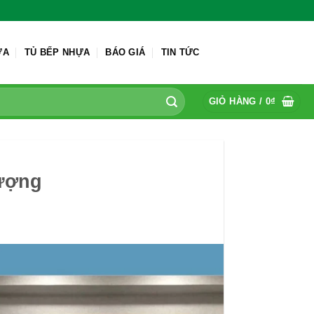
ỬA
TỦ BẾP NHỰA
BÁO GIÁ
TIN TỨC
GIỎ HÀNG /
0
₫
lượng