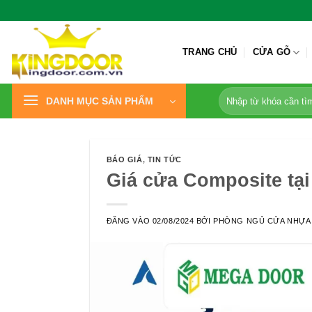
Bỏ
qua
nội
TRANG CHỦ
CỬA GỖ
dung
Tìm
DANH MỤC SẢN PHẨM
kiếm:
BÁO GIÁ
,
TIN TỨC
Giá cửa Composite tạ
ĐĂNG VÀO
02/08/2024
BỞI
PHÒNG NGỦ CỬA NHỰA