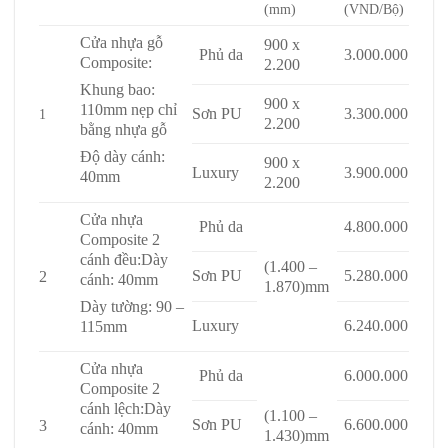
(mm)
(VND/Bộ)
Cửa nhựa gỗ
900 x
Phủ da
3.000.000
Composite:
2.200
Khung bao:
900 x
110mm nẹp chỉ
Sơn PU
3.300.000
1
2.200
bằng nhựa gỗ
Độ dày cánh:
900 x
Luxury
3.900.000
40mm
2.200
Cửa nhựa
Phủ da
4.800.000
Composite 2
cánh đều:
Dày
(1.400 –
Sơn PU
5.280.000
2
cánh: 40mm
1.870)mm
Dày tường: 90 –
Luxury
6.240.000
115mm
Cửa nhựa
Phủ da
6.000.000
Composite 2
cánh lệch:
Dày
(1.100 –
Sơn PU
6.600.000
3
cánh: 40mm
1.430)mm