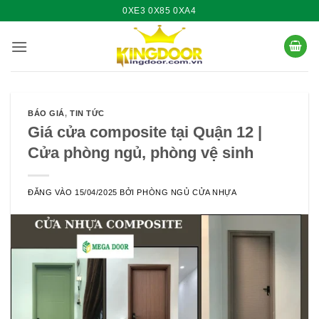
Bỏ
0XE3 0X85 0XA4
qua
nội
dung
BÁO GIÁ
,
TIN TỨC
Giá cửa composite tại Quận 12 |
Cửa phòng ngủ, phòng vệ sinh
ĐĂNG VÀO
15/04/2025
BỞI
PHÒNG NGỦ CỬA NHỰA