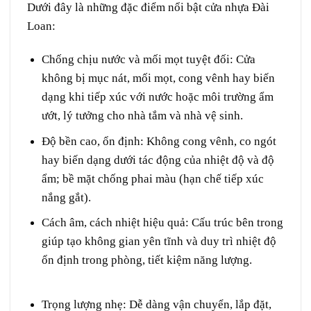
Dưới đây là những đặc điểm nổi bật
cửa nhựa Đài
Loan
:
Chống chịu nước và mối mọt tuyệt đối:
Cửa
không bị mục nát, mối mọt, cong vênh hay biến
dạng khi tiếp xúc với nước hoặc môi trường ẩm
ướt, lý tưởng cho nhà tắm và nhà vệ sinh.
Độ bền cao, ổn định:
Không cong vênh, co ngót
hay biến dạng dưới tác động của nhiệt độ và độ
ẩm; bề mặt chống phai màu (hạn chế tiếp xúc
nắng gắt).
Cách âm, cách nhiệt hiệu quả:
Cấu trúc bên trong
giúp tạo không gian yên tĩnh và duy trì nhiệt độ
ổn định trong phòng, tiết kiệm năng lượng.
Giá
cửa Đài Loan tại Bình Thuận
Trọng lượng nhẹ:
Dễ dàng vận chuyển, lắp đặt,