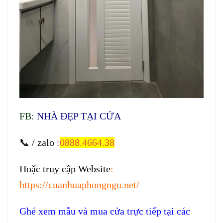
FB:
NHÀ ĐẸP TẠI CỬA
📞 / zalo
:
0888.4664.38
Hoặc truy cập Website
:
https://cuanhuaphongngu.net/
Ghé xem mẫu và mua cửa trực tiếp tại các