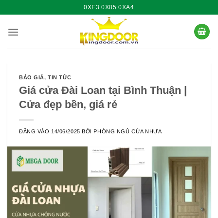
Bỏ
0XE3 0X85 0XA4
qua
nội
dung
BÁO GIÁ
,
TIN TỨC
Giá cửa Đài Loan tại Bình Thuận |
Cửa đẹp bền, giá rẻ
ĐĂNG VÀO
14/06/2025
BỞI
PHÒNG NGỦ CỬA NHỰA