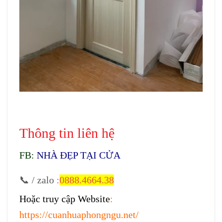
Giá cửa Đài Loan tại Quận 8
Thông tin liên hệ
FB:
NHÀ ĐẸP TẠI CỬA
📞 / zalo
:
0888.4664.38
Hoặc truy cập Website
:
https://cuanhuaphongngu.net/