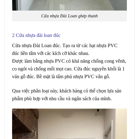
Cửa nhựa Đài Loan ghép thanh
2 Cửa nhựa đài loan đúc
Giá cửa Đài Loan tại Quận 8
Cửa nhựa Đài Loan
đúc. Tạo ra
từ
các
hạt
nhựa PVC
đúc
liền
tấm
với các
kích cỡ
khác nhau.
Được
làm
bằng
nhựa PVC có
khả năng
chống cong vênh,
co ngót và chống mối mọt cao. Cửa đúc
nguyên
khối
là 1
ván gỗ đúc. Bề mặt là
tấm
phủ
nhựa PVC vân gỗ.
Qua việc phân loại này, khách hàng có thể chọn lựa sản
phẩm phù hợp với nhu cầu và ngân sách của mình.