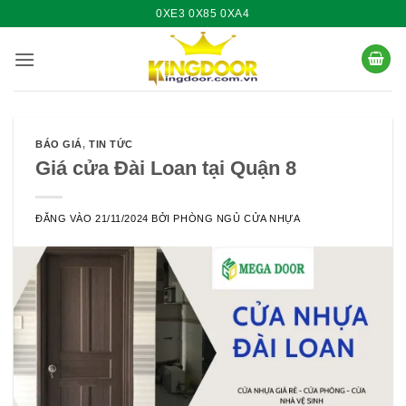
Bỏ
0XE3 0X85 0XA4
qua
nội
dung
BÁO GIÁ
,
TIN TỨC
Giá cửa Đài Loan tại Quận 8
ĐĂNG VÀO
21/11/2024
BỞI
PHÒNG NGỦ CỬA NHỰA