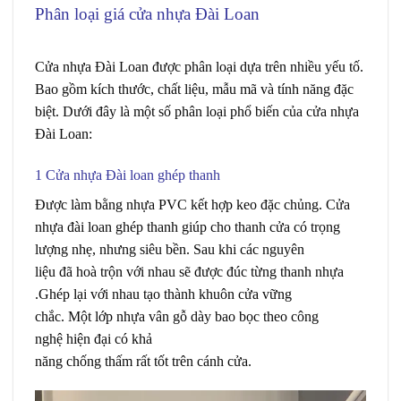
Phân loại giá cửa nhựa Đài Loan
Giá cửa Đài
Loan tại Quận 8
Cửa nhựa Đài Loan
được phân loại dựa trên nhiều yếu tố.
Bao gồm kích thước, chất liệu, mẫu mã và tính năng đặc
biệt. Dưới đây là một số phân loại phổ biến của cửa nhựa
Đài Loan:
1 Cửa nhựa Đài loan ghép thanh
Được
làm
bằng
nhựa PVC
kết hợp
keo
đặc chủng.
Cửa
nhựa đài loan ghép thanh giúp
cho
thanh cửa có
trọng
lượng
nhẹ
, nhưng siêu bền. Sau khi các
nguyên
liệu
đã
hoà trộn
với nhau sẽ
được
đúc
từng
thanh nhựa
.Ghép lại với nhau tạo
thành
khuôn
cửa
vững
chắc
. Một
lớp
nhựa vân gỗ
dày
bao bọc
theo công
nghệ
hiện đại
có
khả
năng
chống
thấm
rất
tốt
trên
cánh
cửa.