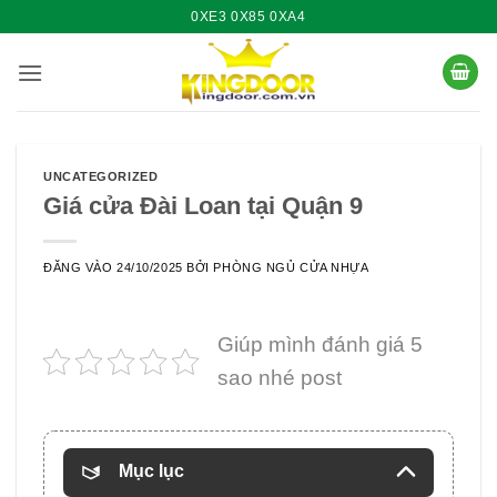
Bỏ
0XE3 0X85 0XA4
qua
nội
dung
UNCATEGORIZED
Giá cửa Đài Loan tại Quận 9
ĐĂNG VÀO
24/10/2025
BỞI
PHÒNG NGỦ CỬA NHỰA
Giúp mình đánh giá 5
sao nhé post
Mục lục