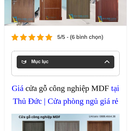
5/5 - (6 bình chọn)
Mục lục
Giá
cửa gỗ công nghiệp MDF
tại
Thủ Đức | Cửa phòng ngủ giá rẻ