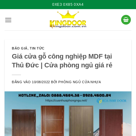
Bỏ
0XE3 0X85 0XA4
qua
nội
dung
BÁO GIÁ
,
TIN TỨC
Giá cửa gỗ công nghiệp MDF tại
Thủ Đức | Cửa phòng ngủ giá rẻ
ĐĂNG VÀO
10/08/2022
BỞI
PHÒNG NGỦ CỬA NHỰA