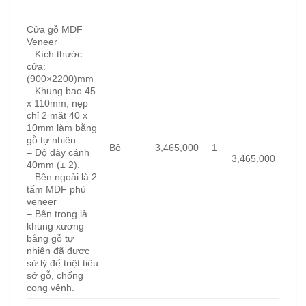
Cửa gỗ MDF
Veneer
– Kích thước
cửa:
(900×2200)
mm
– Khung bao 45
x 110mm; nẹp
chỉ 2 mặt 40 x
10mm làm bằng
gỗ tự nhiên.
Bộ
3,465,000
1
– Độ dày cánh
3,465,000
40mm (± 2).
– Bên ngoài là 2
tấm MDF phủ
veneer
– Bên trong là
khung xương
bằng gỗ tự
nhiên đã được
sử lý để triệt tiêu
sớ gỗ, chống
cong vênh.