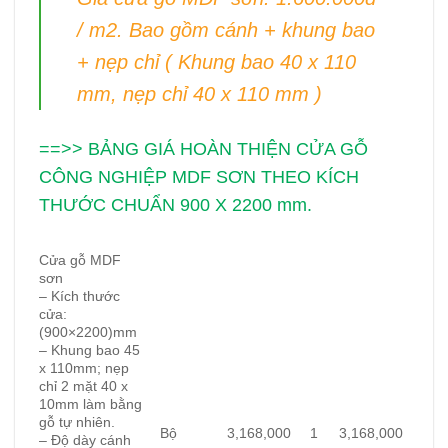
/ m2. Bao gồm cánh + khung bao
+ nẹp chỉ ( Khung bao 40 x 110
mm, nẹp chỉ 40 x 110 mm )
==>> BẢNG GIÁ HOÀN THIỆN CỬA GỖ
CÔNG NGHIỆP MDF SƠN THEO KÍCH
THƯỚC CHUẨN 900 X 2200 mm.
Cửa gỗ MDF
sơn
– Kích thước
cửa:
(900×2200)
mm
– Khung bao 45
x 110mm; nẹp
chỉ 2 mặt 40 x
10mm làm bằng
gỗ tự nhiên.
Bộ
3,168,000
1
3,168,000
– Độ dày cánh