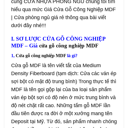
cùng
CỬA NHỰA PHÒNG NGỦ
chúng tôi tìm
hiểu qua mức Giá
Cửa Gỗ Công Nghiệp MDF
| Cửa phòng ngủ giá rẻ thông qua bài viết
dưới đây nhé!!!
I. SƠ LƯỢC CỬA GỖ CÔNG NGHIỆP
MDF – Giá
cửa gỗ công nghiệp MDF
1,
Cửa gỗ công nghiệp MDF
là gì?
Cửa gỗ MDF
là tên viết tắt của Medium
Density Fiberboard (tạm dịch: Cửa các ván ép
sợi bột có mật độ trung bình) Trong thực tế thì
MDF là tên gọi gộp lại của ba loại sản phẩm
ván ép bột sợi có độ nén ở mức trung bình và
độ nét chặt rất cao. Những tấm gỗ MDF lần
đầu tiên được ra đời ở một xưởng mang tên
Deposit tại Mỹ. Từ đó, sản phẩm nhanh chóng