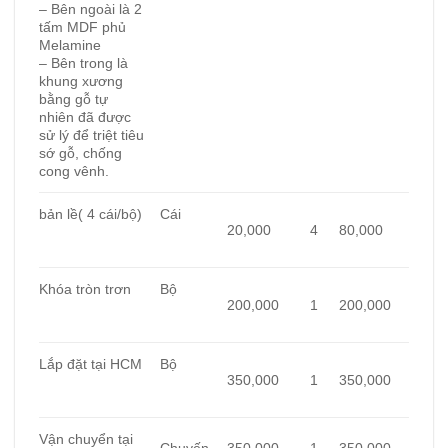
– Bên ngoài là 2
tấm MDF phủ
Melamine
– Bên trong là
khung xương
bằng gỗ tự
nhiên đã được
sử lý để triệt tiêu
sớ gỗ, chống
cong vênh.
bản lề( 4 cái/bộ)
Cái
20,000
4
80,000
Khóa tròn trơn
Bộ
200,000
1
200,000
Lắp đặt tại HCM
Bộ
350,000
1
350,000
Vận chuyển tại
Chuyến
350,000
1
350,000