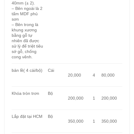
40mm (± 2).
– Bên ngoài là 2
tấm MDF phủ
sơn
– Bên trong là
khung xương
bằng gỗ tự
nhiên đã được
sử lý để triệt tiêu
sớ gỗ, chống
cong vênh.
bản lề( 4 cái/bộ)
Cái
20,000
4
80,000
Khóa tròn trơn
Bộ
200,000
1
200,000
Lắp đặt tại HCM
Bộ
350,000
1
350,000