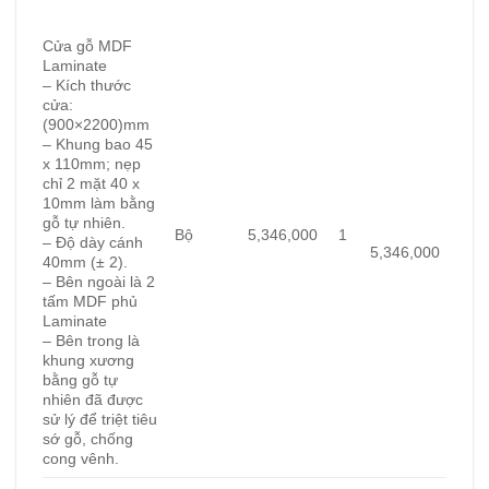
Cửa gỗ MDF
Laminate
– Kích thước
cửa:
(900×2200)
mm
– Khung bao 45
x 110mm; nẹp
chỉ 2 mặt 40 x
10mm làm bằng
gỗ tự nhiên.
Bộ
5,346,000
1
– Độ dày cánh
5,346,000
40mm (± 2).
– Bên ngoài là 2
tấm MDF phủ
Laminate
– Bên trong là
khung xương
bằng gỗ tự
nhiên đã được
sử lý để triệt tiêu
sớ gỗ, chống
cong vênh.