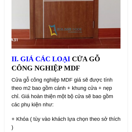
II. GIÁ CÁC LOẠI
CỬA GỖ
CÔNG NGHIỆP MDF
Cửa gỗ công nghiệp MDF
giá sẽ được tính
theo m2 bao gồm cánh + khung cửa + nẹp
chỉ. Giá hoàn thiện một bộ cửa sẽ bao gồm
các phụ kiện như:
+ Khóa ( tùy vào khách lựa chọn theo sở thích
)