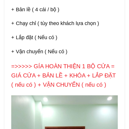
+ Bản lề ( 4 cái / bộ )
+ Chạy chỉ ( tùy theo khách lựa chọn )
+ Lắp đặt ( Nếu có )
+ Vận chuyển ( Nếu có )
=>>>>> GÍA HOÀN THIỆN 1 BỘ CỬA =
GIÁ CỬA + BẢN LỀ + KHÓA + LẮP ĐẶT
( nếu có ) + VẬN CHUYỂN ( nếu có )