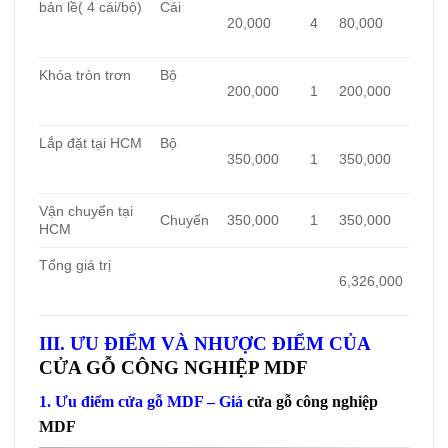
bản lề( 4 cái/bộ)
Cái
20,000
4
80,000
Khóa tròn trơn
Bộ
200,000
1
200,000
Lắp đặt tại HCM
Bộ
350,000
1
350,000
Vận chuyển tại
Chuyến
350,000
1
350,000
HCM
Tổng giá trị
6,326,000
III. ƯU ĐIỂM VÀ NHƯỢC ĐIỂM CỦA
CỬA GỖ CÔNG NGHIỆP MDF
1. Ưu điểm cửa gỗ MDF – Giá
cửa gỗ công nghiệp
MDF