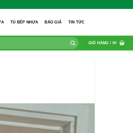
ỬA
TỦ BẾP NHỰA
BÁO GIÁ
TIN TỨC
GIỎ HÀNG /
0
₫