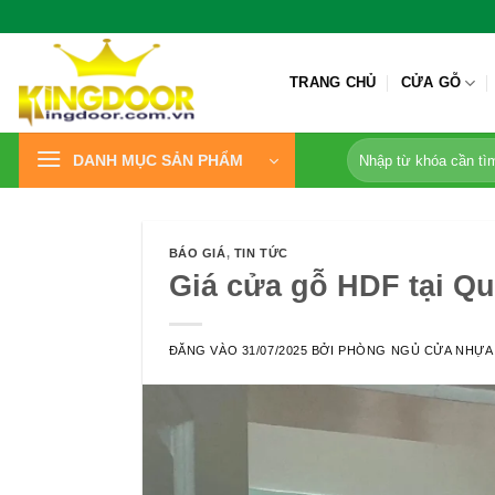
Bỏ
qua
nội
TRANG CHỦ
CỬA GỖ
dung
Tìm
DANH MỤC SẢN PHẨM
kiếm:
BÁO GIÁ
,
TIN TỨC
Giá cửa gỗ HDF tại Qu
ĐĂNG VÀO
31/07/2025
BỞI
PHÒNG NGỦ CỬA NHỰA