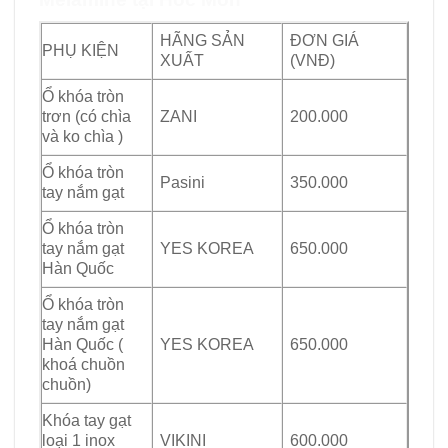
HÃNG SẢN
ĐƠN GIÁ
PHỤ KIỆN
XUẤT
(VNĐ)
Ổ khóa tròn
trơn (có chìa
ZANI
200.000
và ko chìa )
Ổ khóa tròn
Pasini
350.000
tay nắm gạt
Ổ khóa tròn
tay nắm gạt
YES KOREA
650.000
Hàn Quốc
Ổ khóa tròn
tay nắm gạt
Hàn Quốc (
YES KOREA
650.000
khoá chuồn
chuồn)
Khóa tay gạt
loại 1 inox
VIKINI
600.000