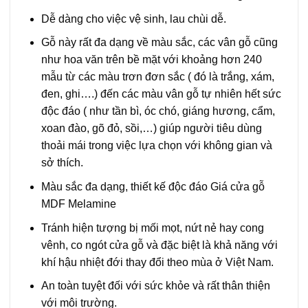
Dễ dàng cho việc vệ sinh, lau chùi dễ.
Gỗ này rất đa dạng về màu sắc, các vân gỗ cũng
như hoa văn trên bề mặt với khoảng hơn 240
mẫu từ các màu trơn đơn sắc ( đó là trắng, xám,
đen, ghi….) đến các màu vân gỗ tự nhiên hết sức
độc đáo ( như tần bì, óc chó, giáng hương, cẩm,
xoan đào, gõ đỏ, sồi,…) giúp người tiêu dùng
thoải mái trong việc lựa chọn với không gian và
sở thích.
Màu sắc đa dạng, thiết kế độc đáo Giá cửa gỗ
MDF Melamine
Tránh hiện tượng bị mối mọt, nứt nẻ hay cong
vênh, co ngót cửa gỗ và đặc biệt là khả năng với
khí hậu nhiệt đới thay đổi theo mùa ở Việt Nam.
An toàn tuyệt đối với sức khỏe và rất thân thiện
với môi trường.