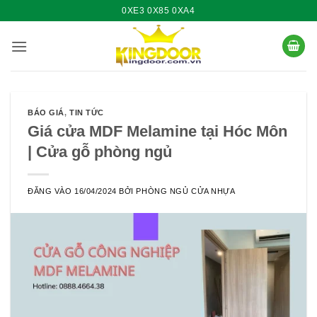
Bỏ
0XE3 0X85 0XA4
qua
nội
dung
BÁO GIÁ
,
TIN TỨC
Giá cửa MDF Melamine tại Hóc Môn
| Cửa gỗ phòng ngủ
ĐĂNG VÀO
16/04/2024
BỞI
PHÒNG NGỦ CỬA NHỰA