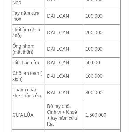
Neo
Tay nắm cửa
ĐÀI LOAN
100.000
inox
chốt âm (2 cái
ĐÀI LOAN
200.000
/ bộ)
Ống nhòm
ĐÀI LOAN
100.000
(mắt thần)
Hít chặn cửa
ĐÀI LOAN
50.000
Chốt an toàn (
ĐÀI LOAN
100.000
xích)
Thanh chắn
ĐÀI LOAN
800.000
khe chân cửa
Bộ ray chốt
định vị + Khoá
CỬA LÙA
1.500.000
+ tay nắm cửa
lùa