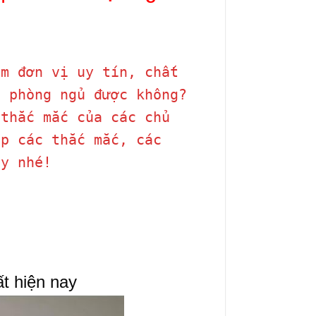
m đơn vị uy tín, chất
a phòng ngủ được không?
 thắc mắc của các chủ
p các thắc mắc, các
ày nhé!
t hiện nay