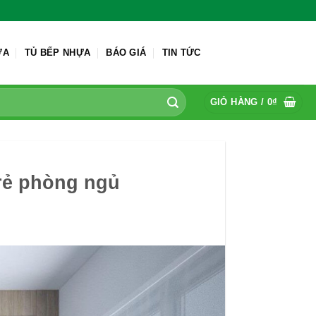
ỬA
TỦ BẾP NHỰA
BÁO GIÁ
TIN TỨC
GIỎ HÀNG /
0
₫
rẻ phòng ngủ