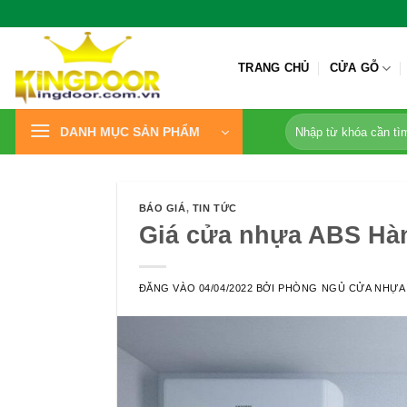
Bỏ
qua
nội
TRANG CHỦ
CỬA GỖ
dung
Tìm
DANH MỤC SẢN PHẨM
kiếm:
BÁO GIÁ
,
TIN TỨC
Giá cửa nhựa ABS Hàn
ĐĂNG VÀO
04/04/2022
BỞI
PHÒNG NGỦ CỬA NHỰA