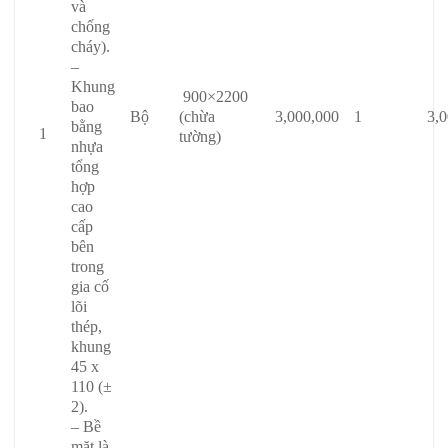
và
chống
cháy).
–
Khung
900×2200
bao
Bộ
(chừa
3,000,000
1
3,
bằng
1
tường)
nhựa
tổng
hợp
cao
cấp
bên
trong
gia cố
lõi
thép,
khung
45 x
110 (±
2).
– Bề
mặt là