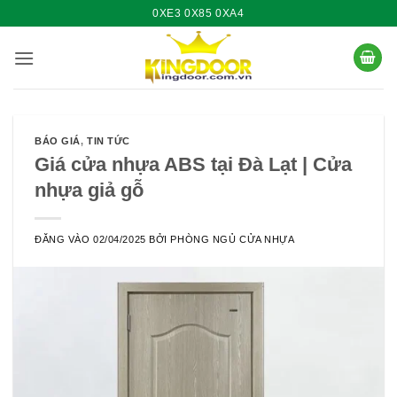
Bỏ
0XE3 0X85 0XA4
qua
nội
dung
BÁO GIÁ
,
TIN TỨC
Giá cửa nhựa ABS tại Đà Lạt | Cửa
nhựa giả gỗ
ĐĂNG VÀO
02/04/2025
BỞI
PHÒNG NGỦ CỬA NHỰA