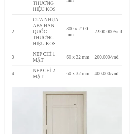
mm
THƯƠNG
HIỆU KOS
CỬA NHỰA
ABS HÀN
800 x 2100
2
QUỐC
2.900.000/vnđ
mm
THƯƠNG
HIỆU KOS
NẸP CHỈ 1
3
60 x 32 mm
200.000/vnđ
MẶT
NẸP CHỈ 2
4
60 x 32 mm
400.000/vnđ
MẶT