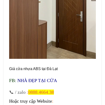
Giá cửa nhựa ABS tại Đà Lạt
FB:
NHÀ ĐẸP TẠI CỬA
📞 / zalo
:
0888.4664.38
Hoặc truy cập Website
: