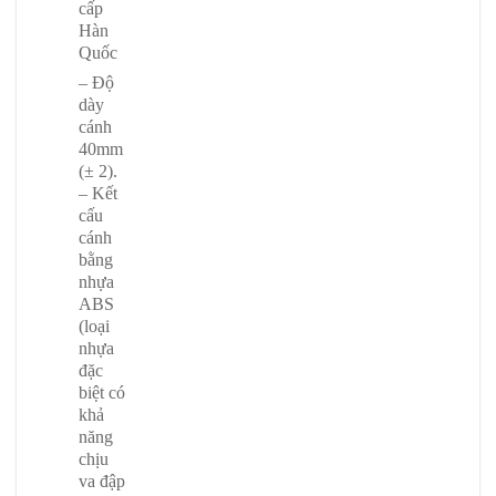
cấp
Hàn
Quốc
– Độ
dày
cánh
40mm
(± 2).
– Kết
cấu
cánh
bằng
nhựa
ABS
(loại
nhựa
đặc
biệt có
khả
năng
chịu
va đập