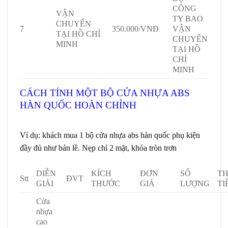
CÔNG
VẬN
TY BAO
CHUYỂN
7
350.000/VNĐ
VẬN
TẠI HỒ CHÍ
CHUYỂN
MINH
TẠI HỒ
CHÍ
MINH
CÁCH TÍNH MỘT BỘ
CỬA NHỰA ABS
HÀN QUỐC
HOÀN CHỈNH
Giá cửa nhựa
ABS tại Đà Lạt
Ví dụ:
khách mua 1 bộ cửa nhựa abs hàn quốc phụ kiện
đầy đủ như bản lề. Nẹp chỉ 2 mặt, khóa tròn trơn
DIỄN
KÍCH
ĐƠN
SỐ
T
Stt
ĐVT
GIẢI
THƯỚC
GIÁ
LƯỢNG
TI
Cửa
nhựa
cao