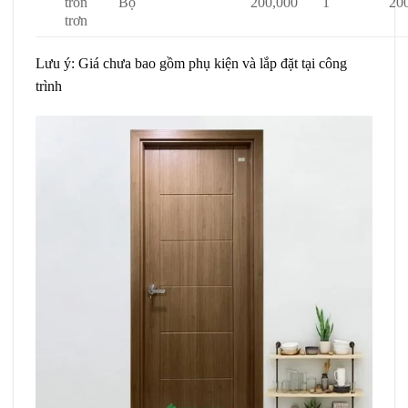
tròn
Bộ
200,000
1
20
trơn
Lưu ý: Giá chưa bao gồm phụ kiện và lắp đặt tại công
trình