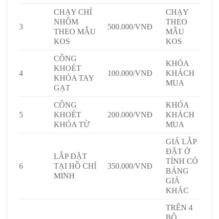
CHẠY CHỈ
CHẠY
NHÔM
THEO
3
500.000/VNĐ
THEO MẪU
MẪU
KOS
KOS
CÔNG
KHÓA
KHOÉT
4
100.000/VNĐ
KHÁCH
KHÓA TAY
MUA
GẠT
CÔNG
KHÓA
5
KHOÉT
200.000/VNĐ
KHÁCH
KHÓA TỪ
MUA
GIÁ LẮP
ĐẶT Ở
LẮP ĐẶT
TỈNH CÓ
6
TẠI HỒ CHÍ
350.000/VNĐ
BẢNG
MINH
GIÁ
KHÁC
TRÊN 4
BỘ