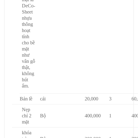
DeCo-
Sheet
nhựa
thông
hoạt
tính
cho bề
mặt
như
vân gỗ
thật,
không
hút
ẩm.
Bản lề
cái
20,000
3
60
Nẹp
chỉ 2
Bộ
400,000
1
40
mặt
khóa