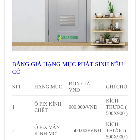
BẢNG GIÁ HẠNG MỤC PHÁT SINH NẾU
CÓ
ĐƠN GIÁ
STT
HẠNG MỤC
GHI CHÚ
VNĐ
KÍCH
Ô FIX KÍNH
1
900.000/VNĐ
THƯƠC (
CHẾT
500X900 )
KÍCH
Ô FIX VÁN
2
1.500.000/VNĐ
THƯƠC (
KÍNH MỜ
500X900 )