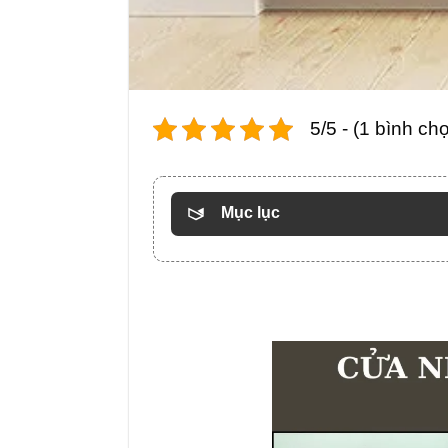
5/5 - (1 bình ch
Mục lục