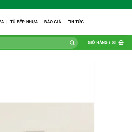
ỬA
TỦ BẾP NHỰA
BÁO GIÁ
TIN TỨC
GIỎ HÀNG /
0
₫