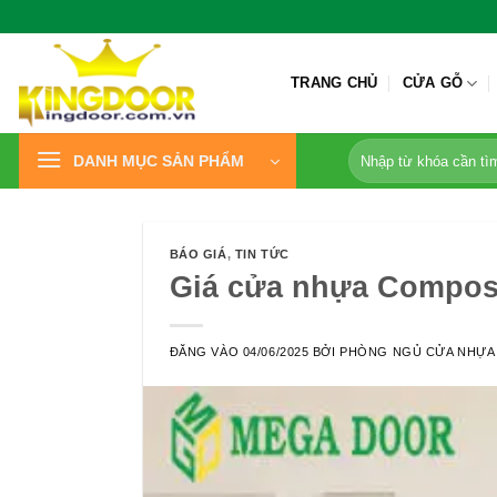
Bỏ
qua
nội
TRANG CHỦ
CỬA GỖ
dung
Tìm
DANH MỤC SẢN PHẨM
kiếm:
BÁO GIÁ
,
TIN TỨC
Giá cửa nhựa Composit
ĐĂNG VÀO
04/06/2025
BỞI
PHÒNG NGỦ CỬA NHỰA