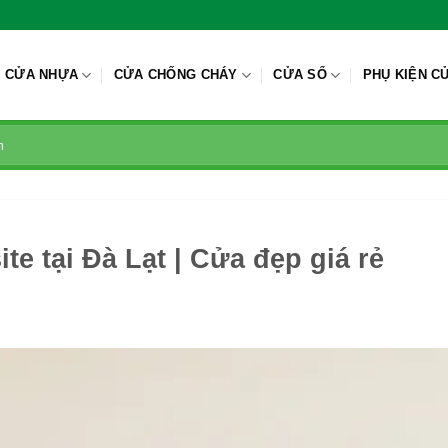
CỬA NHỰA
CỬA CHỐNG CHÁY
CỬA SỔ
PHỤ KIỆN C
e tại Đà Lạt | Cửa đẹp giá rẻ