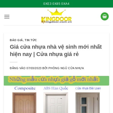
Bỏ
0XE3 0X85 0XA4
qua
nội
dung
BÁO GIÁ
,
TIN TỨC
Giá cửa nhựa nhà vệ sinh mới nhất
hiện nay | Cửa nhựa giá rẻ
ĐĂNG VÀO
07/03/2023
BỞI
PHÒNG NGỦ CỬA NHỰA