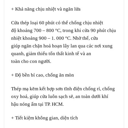
+ Khả năng chịu nhiệt và ngăn lửa
Cửa thép
loại
60 phút có thể chống chịu nhiệt
độ
khoảng
700 – 800 °C, trong khi
cửa
90 phút
chịu
nhiệt
khoảng
900 – 1. 000 °C. Nhờ
thế
, cửa
giúp
ngăn chặn
hoả hoạn
lây lan
qua
các
nơi
xung
quanh
,
giảm thiểu
tổn thất
kinh tế
và
an
toàn
cho
con người.
+ Độ
bền bỉ
cao, chống
ăn mòn
Thép mạ kẽm kết hợp sơn tĩnh điện chống
rỉ
, chống
oxy hoá,
giúp
cửa
luôn
sạch sẽ
,
an toàn
dưới
khí
hậu
nóng ẩm
tại
TP. HCM.
+ Tiết kiệm không gian,
diện tích