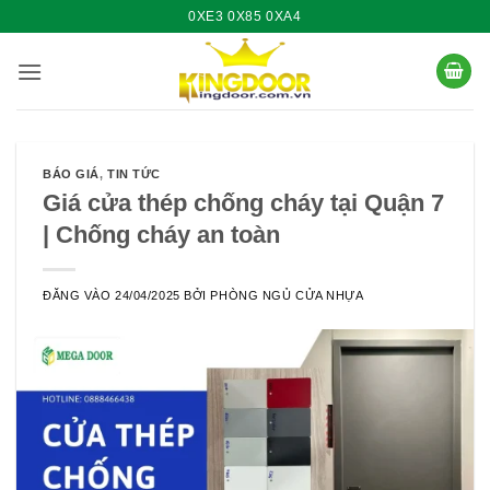
Bỏ
0XE3 0X85 0XA4
qua
nội
dung
BÁO GIÁ
,
TIN TỨC
Giá cửa thép chống cháy tại Quận 7
| Chống cháy an toàn
ĐĂNG VÀO
24/04/2025
BỞI
PHÒNG NGỦ CỬA NHỰA