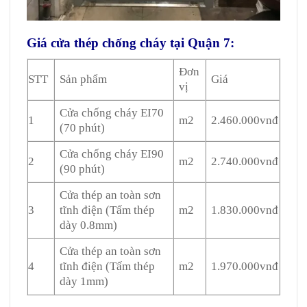
Giá cửa thép chống cháy tại Quận 7:
Đơn
STT
Sản phẩm
Giá
vị
Cửa chống cháy EI70
1
m2
2.460.000vnđ
(70 phút)
Cửa chống cháy EI90
2
m2
2.740.000vnđ
(90 phút)
Cửa thép an toàn sơn
3
tĩnh điện (Tấm thép
m2
1.830.000vnđ
dày 0.8mm)
Cửa thép an toàn sơn
4
tĩnh điện (Tấm thép
m2
1.970.000vnđ
dày 1mm)