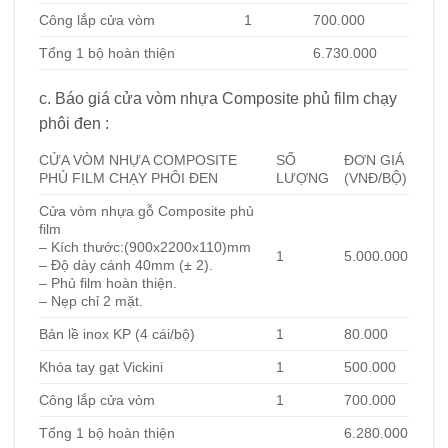
Công lắp cửa vòm
1
700.000
Tổng 1 bộ hoàn thiện
6.730.000
c. Báo giá cửa vòm nhựa Composite phủ film chạy
phôi đen :
CỬA VÒM NHỰA COMPOSITE
SỐ
ĐƠN GIÁ
PHỦ FILM CHẠY PHÔI ĐEN
LƯỢNG
(VNĐ/BỘ)
Cửa vòm nhựa gỗ Composite
phủ
film
– Kích thước:(900x2200x110)mm
1
5.000.000
– Độ dày cánh 40mm (± 2).
– Phủ film hoàn thiện.
– Nẹp chỉ 2 mặt.
Bản lề inox KP (4 cái/bộ)
1
80.000
Khóa tay gạt Vickini
1
500.000
Công lắp cửa vòm
1
700.000
Tổng 1 bộ hoàn thiện
6.280.000