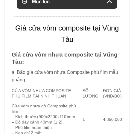
Mục lục
Giá cửa vòm composite tại Vũng
Tàu
Giá cửa vòm nhựa composite tại Vũng
Tàu:
a. Báo giá cửa vòm nhựa Composite phủ film mẫu
phẳng :
CỬA VÒM NHỰA COMPOSITE
SỐ
ĐƠN GIÁ
PHỦ FILM TẠI NINH THUẬN
LƯỢNG
(VNĐ/BỘ)
Cửa vòm nhựa gỗ
Composite phủ
film
– Kích thước:(900x2200x110)mm
1
4.850.000
– Độ dày cánh 40mm (± 2).
– Phủ film hoàn thiện.
– Nẹp chỉ 2 mặt.