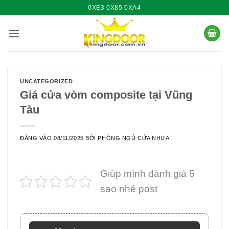
Bỏ
0XE3 0X85 0XA4
qua
nội
dung
UNCATEGORIZED
Giá cửa vòm composite tại Vũng
Tàu
ĐĂNG VÀO
08/11/2025
BỞI
PHÒNG NGỦ CỬA NHỰA
Giúp mình đánh giá 5
sao nhé post